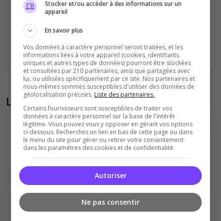
Stocker et/ou accéder à des informations sur un
appareil
0
En savoir plus
Sept
Oct
Nov
Déc
Jan
Fév
Mars
Avr
Mai
Juil
Vos données à caractère personnel seront traitées, et les
Votes
Clics
informations liées à votre appareil (cookies, identifiants
uniques et autres types de données) pourront être stockées
et consultées par 210 partenaires, ainsi que partagées avec
lui, ou utilisées spécifiquement par ce site. Nos partenaires et
nous-mêmes sommes susceptibles d'utiliser des données de
géolocalisation précises.
Liste des partenaires.
Liste des avis du serveur
Certains fournisseurs sont susceptibles de traiter vos
données à caractère personnel sur la base de l'intérêt
légitime. Vous pouvez vous y opposer en gérant vos options
ci-dessous. Recherchez un lien en bas de cette page ou dans
le menu du site pour gérer ou retirer votre consentement
dans les paramètres des cookies et de confidentialité.
Autoriser
Il n'y a pas encore d'avis sur ce serveur.
Qualité
Staff du serveur
Ne pas consentir
Ambiance
Disponibilité