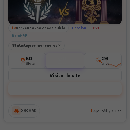
Serveur avec accès public
Faction
PVP
Semi-RP
Statistiques mensuelles
50
0
26
Slots
votes
clics
Visiter le site
Voter
Ajouté
il y a 1 an
DISCORD