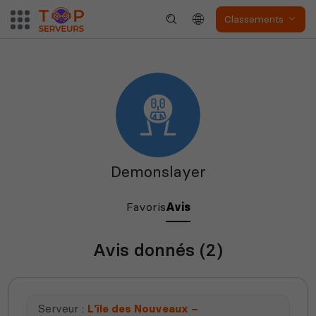
Classements
Valheim
Hell Let Loose
Demonslayer
The Front
Atlas
Favoris
Avis
Avis donnés (2)
Dune Awakening
Empyrion
Serveur :
L'île des Nouveaux –