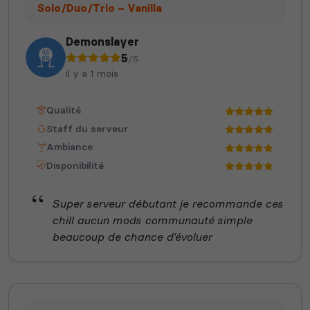
Solo/Duo/Trio – Vanilla
Demonslayer
5
/5
Neverwinter
il y a 1 mois
Squad
Nights
Qualité
Staff du serveur
Ambiance
Disponibilité
Myth of Empires
Enshrouded
Super serveur débutant je recommande ces
chill aucun mods communauté simple
beaucoup de chance d’évoluer
Voir tous les
jeux disponibles