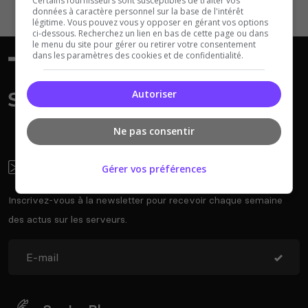
Certains fournisseurs sont susceptibles de traiter vos
données à caractère personnel sur la base de l'intérêt
légitime. Vous pouvez vous y opposer en gérant vos options
ci-dessous. Recherchez un lien en bas de cette page ou dans
le menu du site pour gérer ou retirer votre consentement
dans les paramètres des cookies et de confidentialité.
Autoriser
Ne pas consentir
Newsletter
Gérer vos préférences
Inscrivez-vous à la newsletter pour recevoir chaque semaine
des actus sur les serveurs.