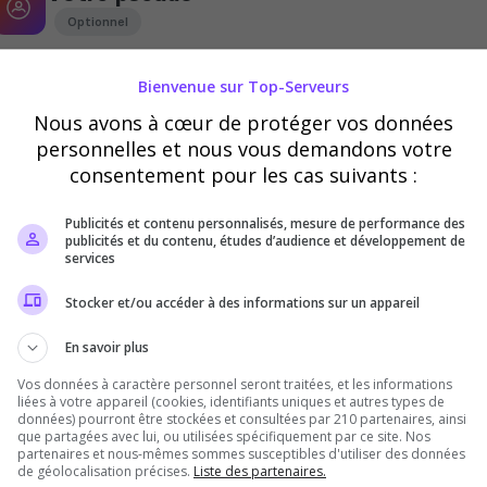
Optionnel
Bienvenue sur Top-Serveurs
Nous avons à cœur de protéger vos données
personnelles et nous vous demandons votre
Ce pseudo peut être utilisé par le propriétaire du serveur pour vous
attribuer des récompenses en jeu
consentement pour les cas suivants :
Publicités et contenu personnalisés, mesure de performance des
Vérification
publicités et du contenu, études d’audience et développement de
services
Requis
Stocker et/ou accéder à des informations sur un appareil
Cette étape nous aide à lutter contre les votes
En savoir plus
automatisés
Vos données à caractère personnel seront traitées, et les informations
liées à votre appareil (cookies, identifiants uniques et autres types de
données) pourront être stockées et consultées par 210 partenaires, ainsi
que partagées avec lui, ou utilisées spécifiquement par ce site. Nos
partenaires et nous-mêmes sommes susceptibles d'utiliser des données
de géolocalisation précises.
Liste des partenaires.