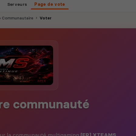
Serveurs
Page de vote
b Communautaire
Voter
tre communauté
 pour la communauté multigaming
[FR] XTEAMS