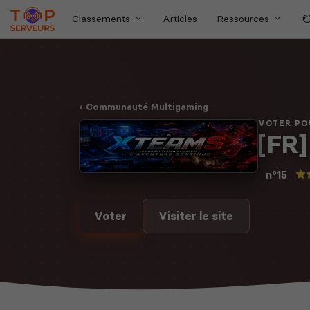
Classements
Articles
Ressources
Communauté Multigaming
VOTER PO
[FR
n°15
Voter
Visiter le site