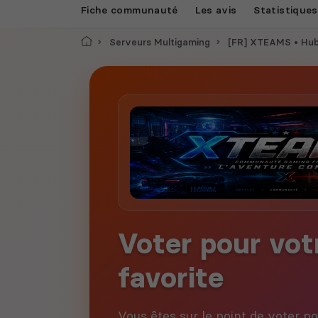
Fiche communauté
Les avis
Statistiques
Accueil
Serveurs Multigaming
[FR] XTEAMS • Hu
Voter pour vo
favorite
Vous êtes sur le point de voter