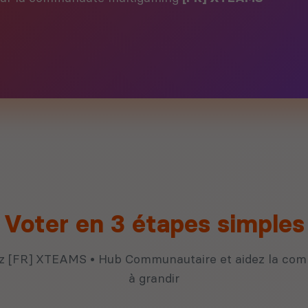
Voter en 3 étapes simples
z [FR] XTEAMS • Hub Communautaire et aidez la co
à grandir