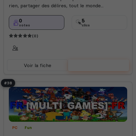
rien, partager des délires, tout le monde...
0
5
votes
clics
(0)
Voir la fiche
Voter
#38
PC
Fun