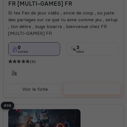
FR [MULTI~GAMES] FR
Si tes Fan de jeux vidéo , envie de coop , ou juste
des partages sur ce que tu aime comme jeu , setup
, ton délire , bugs bizarre , bienvenue chez FR
[MULTI~GAMES] FR
0
3
votes
clics
(0)
Voir la fiche
Voter
#39