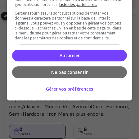
géolocalisation précises.
Liste des partenaires.
Certains fournisseurs sont susceptibles de traiter vos
#36
données à caractère personnel sur la base de l'intérêt
légitime. Vous pouvez vous y opposer en gérant vos options
ci-dessous. Recherchez un lien en bas de cette page ou dans
le menu du site pour gérer ou retirer votre consentement
dans les paramètres des cookies et de confidentialité.
Autoriser
Hardcore
PC
Ne pas consentir
World of Warcraft : The Kingdom of
Sylvania
Gérer vos préférences
Serveur WoW 3.3.5a WotLK Aventure sur notre
royaume : -Semi-Blizzlike -FR/EN -Toutes
races/classes -Modes défi AzerothCore : Hardcore,
Semi-Hardcore, Iron Man et plus encore.
0
6
votes
clics