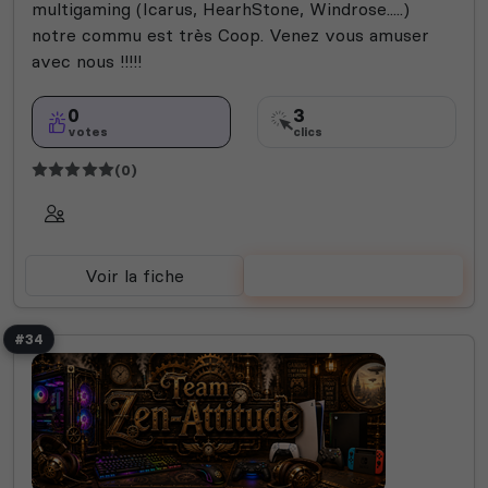
multigaming (Icarus, HearhStone, Windrose.....)
notre commu est très Coop. Venez vous amuser
avec nous !!!!!
0
3
votes
clics
(0)
Voir la fiche
Voter
#34