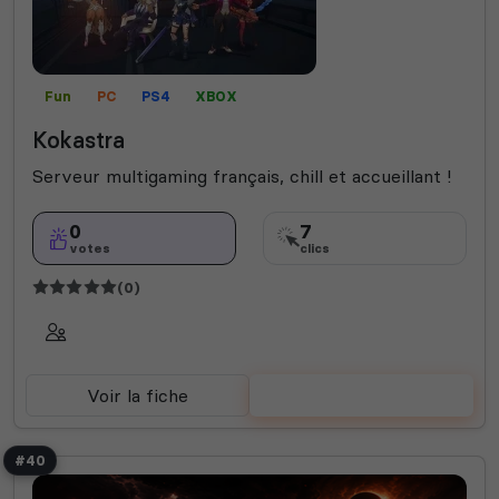
Fun
PC
PS4
XBOX
Kokastra
Serveur multigaming français, chill et accueillant !
0
7
votes
clics
(0)
Voir la fiche
Voter
#40