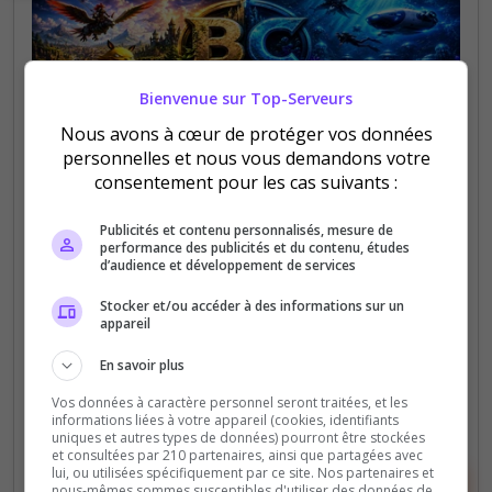
Bienvenue sur Top-Serveurs
Nous avons à cœur de protéger vos données
Fun
PC
PS4
XBOX
personnelles et nous vous demandons votre
BiomeCity
consentement pour les cas suivants :
🚀 Serveurs actifs • Events • Staff présent •
Publicités et contenu personnalisés, mesure de
Communauté chill 🌿 PalCity V2 | 🌊
performance des publicités et du contenu, études
d’audience et développement de services
WaterWorldCity
Stocker et/ou accéder à des informations sur un
0
8
appareil
votes
clics
En savoir plus
(0)
Vos données à caractère personnel seront traitées, et les
informations liées à votre appareil (cookies, identifiants
uniques et autres types de données) pourront être stockées
et consultées par 210 partenaires, ainsi que partagées avec
lui, ou utilisées spécifiquement par ce site. Nos partenaires et
Voir la fiche
Voter
nous-mêmes sommes susceptibles d'utiliser des données de