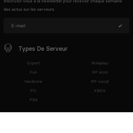
Inscrivez-vous à la newsletter pour recevoir chaque semaine
des actus sur les serveurs.
Types De Serveur
Expert
Roleplay
Fun
RP écrit
Hardcore
RP vocal
PC
XBOX
PS4
Restez Connecté