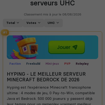
serveurs UHC
Classement mis à jour le
08/08/2026
Total
Votes
UHC
#1
Faction
Freebuild
Mini-jeux
PVP
Roleplay
Semi-RP
Skyblock
UHC
HYPING - LE MEILLEUR SERVEUR
MINECRAFT BEDROCK DE 2026
Hyping est l’expérience Minecraft francophone
ultime : 4 modes de jeu, 0 Pay-to-Win, compatible
Java et Bedrock. 500 000 joueurs y passent déjà
leur temps pour un gameplay vraiment meilleur