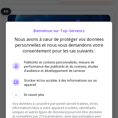
#5
Bienvenue sur Top-Serveurs
Nous avons à cœur de protéger vos données
personnelles et nous vous demandons votre
consentement pour les cas suivants :
UHC
Faction
PVP
Mini-jeux
Astral UHC
Publicités et contenu personnalisés, mesure de
performance des publicités et du contenu, études
Astral UHC -Astral est l'un des nombreux serveurs
d’audience et développement de services
uhc mais avec quelque chose en plus -⚔️Un PvP
Stocker et/ou accéder à des informations sur un
intensif! -des Host presque tout les jours -Une
appareil
Map de qualité
En savoir plus
283
3 269
Vos données à caractère personnel seront traitées, et les
votes
clics
informations liées à votre appareil (cookies, identifiants
uniques et autres types de données) pourront être stockées
(0)
et consultées par 210 partenaires, ainsi que partagées avec