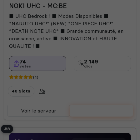
NOKI UHC - MC:BE
■ UHC Bedrock ! ■ Modes Disponibles ■
*NARUTO UHC!* (NEW) *ONE PIECE UHC!*
*DEATH NOTE UHC* ■ Grande communauté, en
croissance, active ■ INNOVATION et HAUTE
QUALITE ! ■
74
2 149
votes
clics
(1)
40 Slots
Voir le serveur
Voter
#8