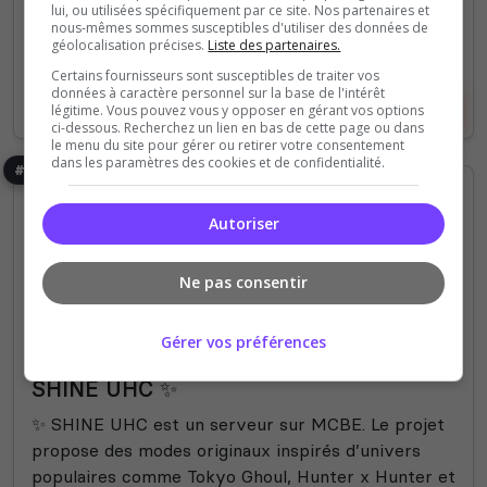
lui, ou utilisées spécifiquement par ce site. Nos partenaires et
nous-mêmes sommes susceptibles d'utiliser des données de
500 Slots
géolocalisation précises.
Liste des partenaires.
Certains fournisseurs sont susceptibles de traiter vos
données à caractère personnel sur la base de l'intérêt
Voir le serveur
Voter
légitime. Vous pouvez vous y opposer en gérant vos options
ci-dessous. Recherchez un lien en bas de cette page ou dans
le menu du site pour gérer ou retirer votre consentement
dans les paramètres des cookies et de confidentialité.
#6
Autoriser
Ne pas consentir
Gérer vos préférences
Mini-jeux
PVP
Semi-RP
UHC
SHINE UHC ✨
✨ SHINE UHC est un serveur sur MCBE. Le projet
propose des modes originaux inspirés d’univers
populaires comme Tokyo Ghoul, Hunter x Hunter et