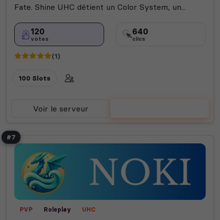
Fate. Shine UHC détient un Color System, un...
120
640
votes
clics
(1)
100 Slots
Voir le serveur
Voter
#7
PVP
Roleplay
UHC