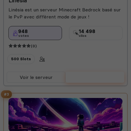
Linésia
Linésia est un serveur Minecraft Bedrock basé sur
le PvP avec diffèrent mode de jeux !
948
14 498
votes
clics
(0)
500 Slots
Voir le serveur
Voter
#3