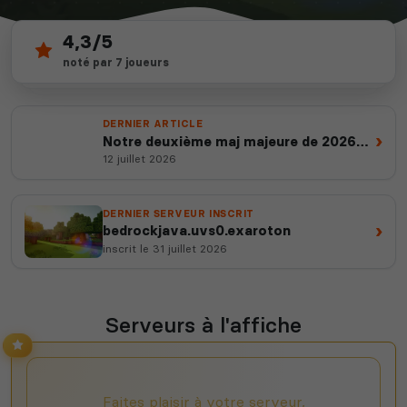
4,3/5
14
depuis 2012
noté par 7 joueurs
serveurs actifs
14 ans d'expertise
DERNIER ARTICLE
›
Notre deuxième maj majeure de 2026
est en ligne
12 juillet 2026
DERNIER SERVEUR INSCRIT
›
bedrockjava.uvs0.exaroton
inscrit le 31 juillet 2026
Serveurs à l'affiche
Faites plaisir à votre serveur,