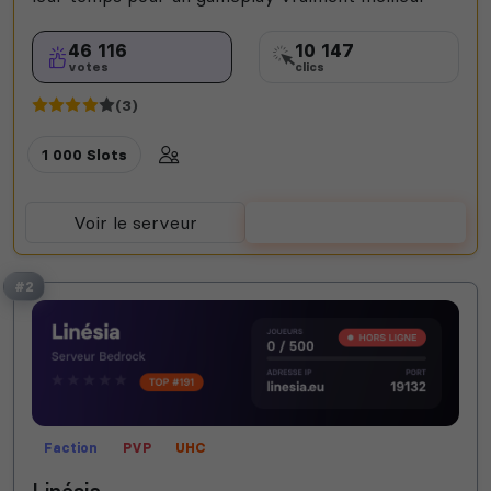
46 116
10 147
votes
clics
(3)
1 000 Slots
Voir le serveur
Voter
#2
Faction
PVP
UHC