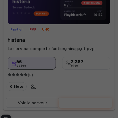
Faction
PVP
UHC
histeria
Le serveur comporte faction,minage,et pvp
56
2 387
votes
clics
(0)
0 Slots
Voir le serveur
Voter