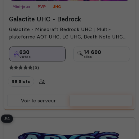
Mini-jeux
PVP
UHC
Galactite UHC - Bedrock
Galactite - Minecraft Bedrock UHC | Multi-
plateforme AOT UHC, LG UHC, Death Note UHC...
630
14 600
votes
clics
(0)
99 Slots
Voir le serveur
Voter
#4