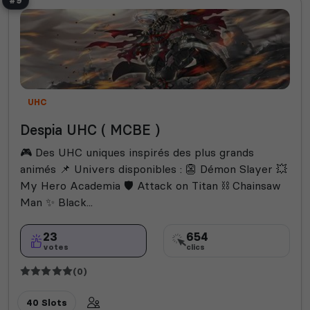
#9
UHC
Despia UHC ( MCBE )
🎮 Des UHC uniques inspirés des plus grands
animés 📌 Univers disponibles : 👺 Démon Slayer 💥
My Hero Academia 🛡️ Attack on Titan ⛓️ Chainsaw
Man ✨ Black...
23
654
votes
clics
(0)
40 Slots