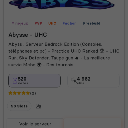
Mini-jeux
PVP
UHC
Faction
Freebuild
Abysse - UHC
Abyss : Serveur Bedrock Edition (Consoles,
téléphones et pc) - Practice UHC Ranked 🏆 - UHC
Run, Sky Defender, Taupe gun 🔥 - La meilleure
survie Mcbe 🌍 - Des tournois...
520
4 962
votes
clics
(2)
50 Slots
Voir le serveur
Voter