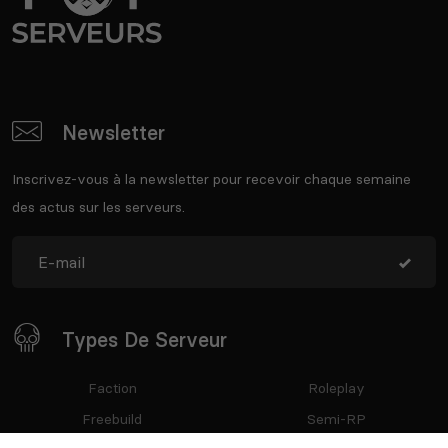
Newsletter
Inscrivez-vous à la newsletter pour recevoir chaque semaine
des actus sur les serveurs.
Types De Serveur
Faction
Roleplay
Freebuild
Semi-RP