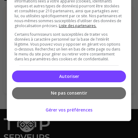
informations liées à votre appareil (cookies, identifiants
uniques et autres types de données) pourront être stockées
et consultées par 210 partenaires, ainsi que partagées avec
lui, ou utilisées spécifiquement par ce site. Nos partenaires et
nous-mêmes sommes susceptibles d'utiliser des données de
géolocalisation précises.
Liste des partenaires.
Certains fournisseurs sont susceptibles de traiter vos
données à caractère personnel sur la base de l'intérêt
légitime. Vous pouvez vous y opposer en gérant vos options
Vous devez être connecté pour ajouter
ci-dessous. Recherchez un lien en bas de cette page ou dans
le menu du site pour gérer ou retirer votre consentement
un avis sur ce serveur !
dans les paramètres des cookies et de confidentialité.
Se connecter
S'inscrire
Autoriser
Ne pas consentir
Gérer vos préférences