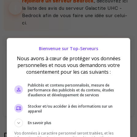
rejoindre un serveur Bedrock
, découvrez ici
la liste des avis du serveur Galactite UHC -
Bedrock afin de vous faire une idée sur celui-
ci.
Bienvenue sur Top-Serveurs
Nous avons à cœur de protéger vos données
personnelles et nous vous demandons votre
consentement pour les cas suivants :
Il n'y a pas encore d'avis sur ce serveur.
Publicités et contenu personnalisés, mesure de
Qualité
Staff du serveur
performance des publicités et du contenu, études
d’audience et développement de services
Ambiance
Disponibilité
Stocker et/ou accéder à des informations sur un
appareil
En savoir plus
Donner son avis sur le serveur
Vos données à caractère personnel seront traitées, et les