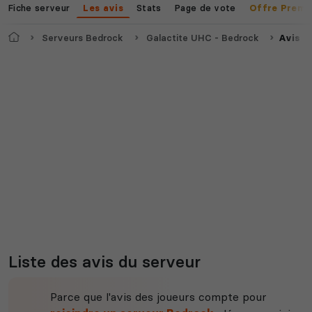
Fiche serveur
Stats
Page de vote
Les avis
Offre Premi
Myth of Empires
Enshrouded
Accueil
Serveurs Bedrock
Galactite UHC - Bedrock
Avis
Voir tous les
jeux disponibles
Liste des avis du serveur
Parce que l'avis des joueurs compte pour