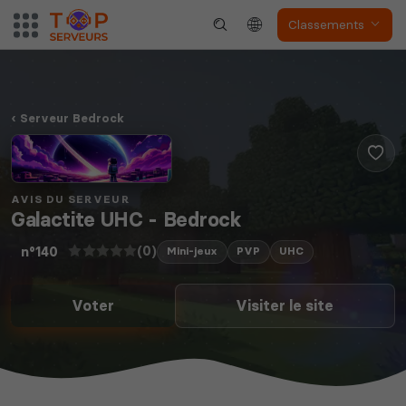
The Front
Atlas
Classements
Serveur Bedrock
Dune Awakening
Empyrion
AVIS DU SERVEUR
Galactite UHC - Bedrock
(0)
n°140
Mini-jeux
PVP
UHC
Neverwinter
Voter
Visiter le site
Squad
Nights