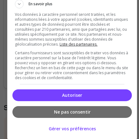
En savoir plus
Vos données à caractère personnel seront traitées, et les
15
informations liées à votre appareil (cookies, identifiants uniques
et autres types de données) pourront être stockées et
consultées par 210 partenaires, ainsi que partagées avec lui, ou
utilisées spécifiquement par ce site. Nos partenaires et nous-
10
mêmes sommes susceptibles d'utiliser des données de
géolocalisation précises.
Liste des partenaires.
Certains fournisseurs sont susceptibles de traiter vos données à
5
caractère personnel sur la base de l'intérêt légitime. Vous
pouvez vous y opposer en gérant vos options ci-dessous.
Recherchez un lien en bas de cette page ou dans le menu du site
0
pour gérer ou retirer votre consentement dans les paramètres
02h
04h
06h
08h
10h
12h
14h
16h
18h
20h
22h
00h
02h
des cookies et de confidentialité.
Autoriser
Statistiques des votes et clics
Ne pas consentir
Vous pouvez découvrir des statistiques
Gérer vos préférences
détaillées sur le nombre de votes et de clics