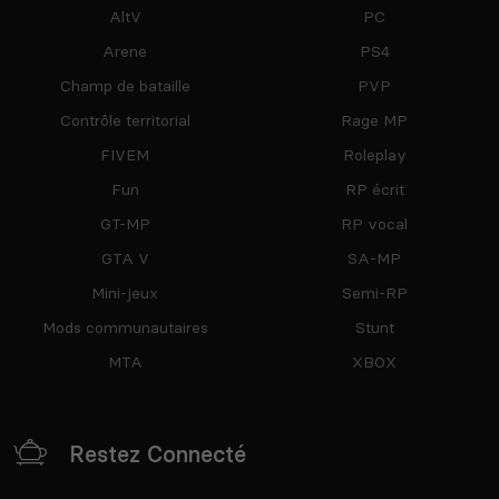
AltV
PC
Arene
PS4
Champ de bataille
PVP
Contrôle territorial
Rage MP
FIVEM
Roleplay
Fun
RP écrit
GT-MP
RP vocal
GTA V
SA-MP
Mini-jeux
Semi-RP
Mods communautaires
Stunt
MTA
XBOX
Restez Connecté