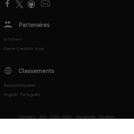
Partenaires
mTxServ
Game Creators Area
Classements
Deutsch
Español
English
Português
Contact
API
CGU
CGV
Vie privée
Cookies
®
Top Serveurs
- Marque déposée - SASU Born2Play