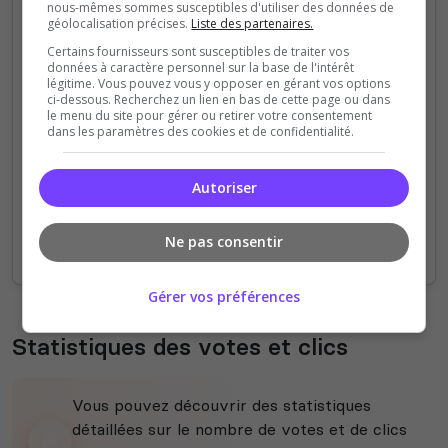
nous-mêmes sommes susceptibles d'utiliser des données de
géolocalisation précises.
Liste des partenaires.
4
Certains fournisseurs sont susceptibles de traiter vos
données à caractère personnel sur la base de l'intérêt
légitime. Vous pouvez vous y opposer en gérant vos options
3
ci-dessous. Recherchez un lien en bas de cette page ou dans
le menu du site pour gérer ou retirer votre consentement
dans les paramètres des cookies et de confidentialité.
2
1
Autoriser
0
Ne pas consentir
17h
19h
21h
23h
01h
03h
05h
07h
09h
11h
13h
15h
17h
Gérer vos préférences
Statistiques des votes et clics
Vous pouvez découvrir des statistiques
détaillées sur le nombre de votes et de clics