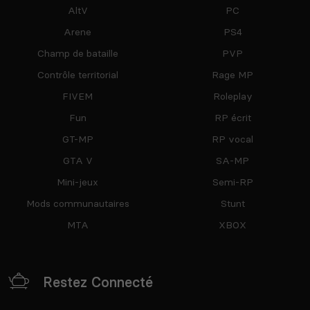
AltV
PC
Arene
PS4
Champ de bataille
PVP
Contrôle territorial
Rage MP
FIVEM
Roleplay
Fun
RP écrit
GT-MP
RP vocal
GTA V
SA-MP
Mini-jeux
Semi-RP
Mods communautaires
Stunt
MTA
XBOX
Restez Connecté