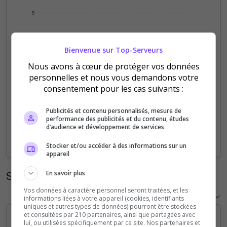
5
4
Bienvenue sur Top-Serveurs
3
Nous avons à cœur de protéger vos données
personnelles et nous vous demandons votre
2
consentement pour les cas suivants :
1
Publicités et contenu personnalisés, mesure de
performance des publicités et du contenu, études
d’audience et développement de services
0
Sep
Oct
Nov
Dec
Jan
Feb
Mar
Apr
May
Jun
Jul
Aug
Stocker et/ou accéder à des informations sur un
appareil
En savoir plus
Statistiques horaires
Vos données à caractère personnel seront traitées, et les
informations liées à votre appareil (cookies, identifiants
uniques et autres types de données) pourront être stockées
et consultées par 210 partenaires, ainsi que partagées avec
lui, ou utilisées spécifiquement par ce site. Nos partenaires et
5