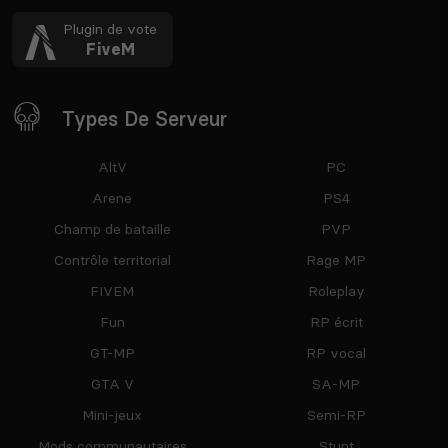
Plugin de vote
FiveM
Types De Serveur
AltV
PC
Arene
PS4
Champ de bataille
PVP
Contrôle territorial
Rage MP
FIVEM
Roleplay
Fun
RP écrit
GT-MP
RP vocal
GTA V
SA-MP
Mini-jeux
Semi-RP
Mods communautaires
Stunt