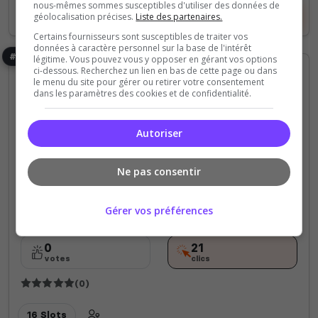
nous-mêmes sommes susceptibles d'utiliser des données de
Voir le serveur
Voter
géolocalisation précises.
Liste des partenaires.
Certains fournisseurs sont susceptibles de traiter vos
données à caractère personnel sur la base de l'intérêt
#5
légitime. Vous pouvez vous y opposer en gérant vos options
ci-dessous. Recherchez un lien en bas de cette page ou dans
le menu du site pour gérer ou retirer votre consentement
dans les paramètres des cookies et de confidentialité.
Autoriser
Roleplay
Ne pas consentir
QBC Flaggard QC FR Enshrouded
Gérer vos préférences
Bienvenue a tous server Quebecois
0
21
votes
clics
(0)
16 Slots