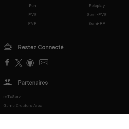
Fun
Roleplay
PVE
Semi-PVE
PVP
Semi-RP
Restez Connecté
Partenaires
mTxServ
Game Creators Area
Classements