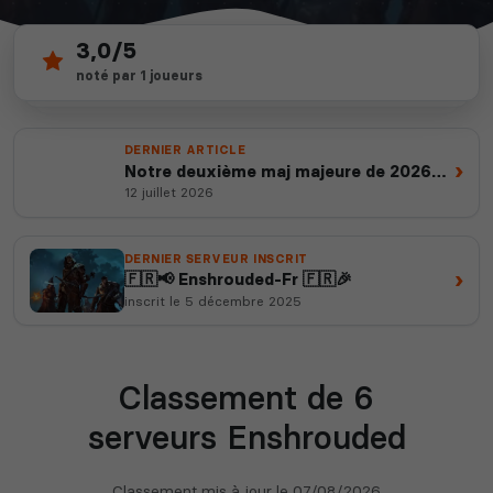
3,0/5
6
depuis 2012
noté par 1 joueurs
serveurs actifs
14 ans d'expertise
DERNIER ARTICLE
›
Notre deuxième maj majeure de 2026
est en ligne
12 juillet 2026
DERNIER SERVEUR INSCRIT
›
🇫🇷📢 Enshrouded-Fr 🇫🇷🎉
inscrit le 5 décembre 2025
Classement de 6
serveurs Enshrouded
Classement mis à jour le
07/08/2026