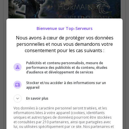
Bienvenue sur Top-Serveurs
Fun
PVE
Nous avons à cœur de protéger vos données
personnelles et nous vous demandons votre
Enshrouded Hormain
consentement pour les cas suivants :
Bienvenue sur la taverne ! Si vous recherchez une
communautés basée sur l'entraide c'est bien ici
Publicités et contenu personnalisés, mesure de
performance des publicités et du contenu, études
qu'il faut passer =), Avec 3 serveurs disponible et
d’audience et développement de services
plus si besoin vous trouverez forcément...
Stocker et/ou accéder à des informations sur un
appareil
0
21
votes
clics
En savoir plus
(0)
Vos données à caractère personnel seront traitées, et les
informations liées à votre appareil (cookies, identifiants
64 Slots
uniques et autres types de données) pourront être stockées
et consultées par 210 partenaires, ainsi que partagées avec
lui, ou utilisées spécifiquement par ce site. Nos partenaires et