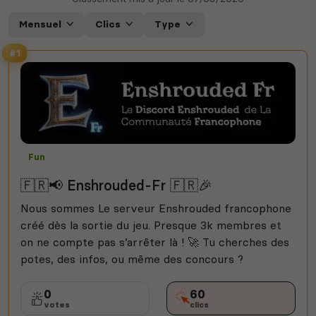
Mensuel
Clics
Type
#1
Fun
🇫🇷📢 Enshrouded-Fr 🇫🇷🎉
Nous sommes Le serveur Enshrouded francophone
créé dès la sortie du jeu. Presque 3k membres et
on ne compte pas s’arrêter là ! 🚀 Tu cherches des
potes, des infos, ou même des concours ?
0
60
votes
clics