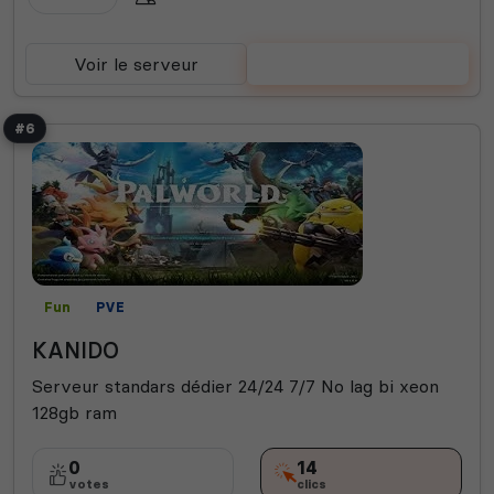
Voir le serveur
Voter
#6
Fun
PVE
KANIDO
Serveur standars dédier 24/24 7/7 No lag bi xeon
128gb ram
0
14
votes
clics