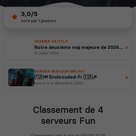
3,0/5
4
depuis 2012
noté par 1 joueurs
serveurs actifs
14 ans d'expertise
DERNIER ARTICLE
›
Notre deuxième maj majeure de 2026
est en ligne
12 juillet 2026
DERNIER SERVEUR INSCRIT
›
🇫🇷📢 Enshrouded-Fr 🇫🇷🎉
inscrit le 5 décembre 2025
Classement de 4
serveurs Fun
Classement mis à jour le
09/08/2026