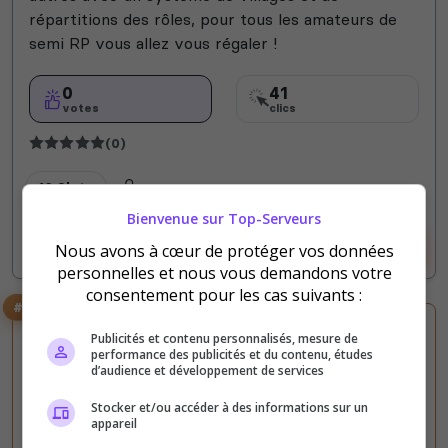
répartitions des rôles, pour tous les amateurs de
semi RP vous allez vous régaler !
0
41
votes
clics
(0)
16 Slots
Bienvenue sur Top-Serveurs
Voir le serveur
Voter
Nous avons à cœur de protéger vos données
personnelles et nous vous demandons votre
consentement pour les cas suivants :
#3
Publicités et contenu personnalisés, mesure de
performance des publicités et du contenu, études
d’audience et développement de services
Stocker et/ou accéder à des informations sur un
appareil