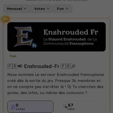
Mensuel
Votes
Fun
#1
Fun
🇫🇷📢 Enshrouded-Fr 🇫🇷🎉
Nous sommes Le serveur Enshrouded francophone
créé dès la sortie du jeu. Presque 3k membres et
on ne compte pas s’arrêter là ! 🚀 Tu cherches des
potes, des infos, ou même des concours ?
0
67
votes
clics