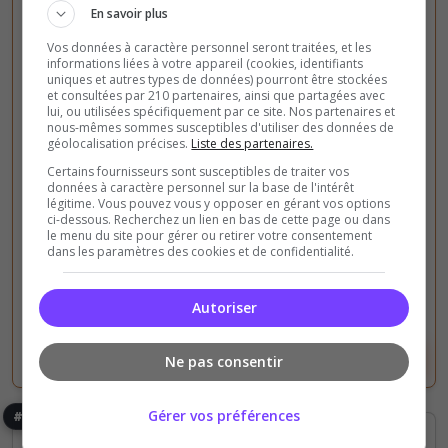
Fun
PVE
En savoir plus
Enshrouded Hormain
Vos données à caractère personnel seront traitées, et les
informations liées à votre appareil (cookies, identifiants
Bienvenue sur la taverne ! Si vous recherchez une
uniques et autres types de données) pourront être stockées
et consultées par 210 partenaires, ainsi que partagées avec
communautés basée sur l'entraide c'est bien ici
lui, ou utilisées spécifiquement par ce site. Nos partenaires et
qu'il faut passer =), Avec 3 serveurs disponible et
nous-mêmes sommes susceptibles d'utiliser des données de
géolocalisation précises.
Liste des partenaires.
plus si besoin vous trouverez forcément...
Certains fournisseurs sont susceptibles de traiter vos
données à caractère personnel sur la base de l'intérêt
0
34
légitime. Vous pouvez vous y opposer en gérant vos options
votes
clics
ci-dessous. Recherchez un lien en bas de cette page ou dans
le menu du site pour gérer ou retirer votre consentement
dans les paramètres des cookies et de confidentialité.
(0)
64 Slots
Autoriser
Voir le serveur
Voter
Ne pas consentir
Gérer vos préférences
#4