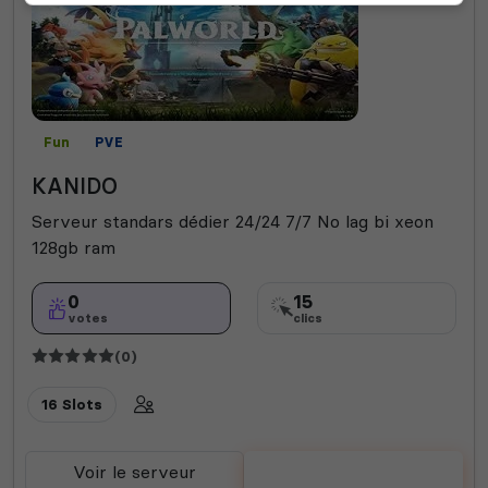
Fun
PVE
KANIDO
Serveur standars dédier 24/24 7/7 No lag bi xeon
128gb ram
0
15
votes
clics
(0)
16 Slots
Voir le serveur
Voter