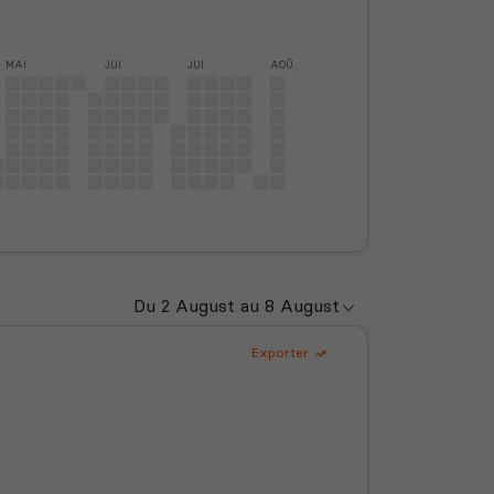
MAI
JUI
JUI
AOÛ
Exporter