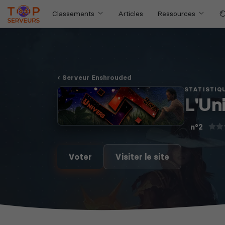
Classements
Articles
Ressources
Serveur Enshrouded
STATISTIQ
L'Un
n°2
Voter
Visiter le site