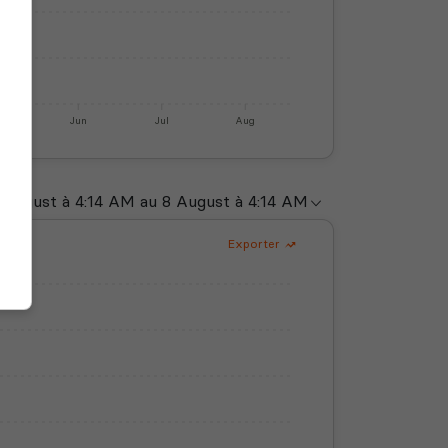
y
Jun
Jul
Aug
Exporter