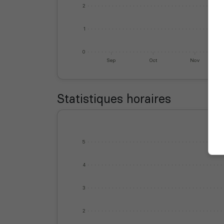
2
1
0
Sep
Oct
Nov
Statistiques horaires
5
4
3
2