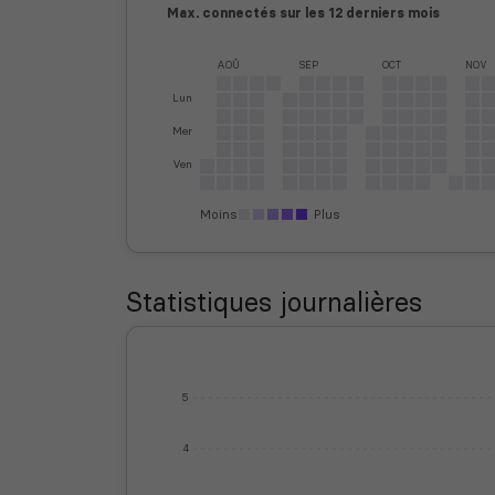
Max. connectés sur les 12 derniers mois
AOÛ
SEP
OCT
NOV
Lun
Mer
Ven
Moins
Plus
Statistiques journalières
5
4