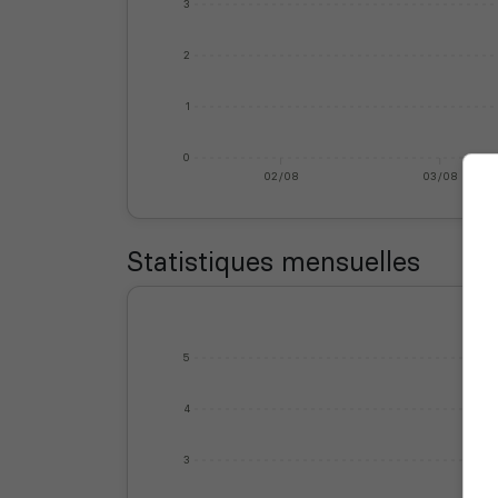
3
2
1
0
02/08
03/08
Statistiques mensuelles
5
4
3