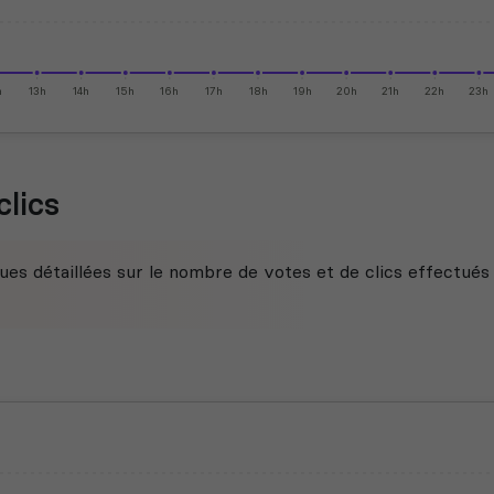
h
13h
14h
15h
16h
17h
18h
19h
20h
21h
22h
23h
clics
ues détaillées sur le nombre de votes et de clics effectués