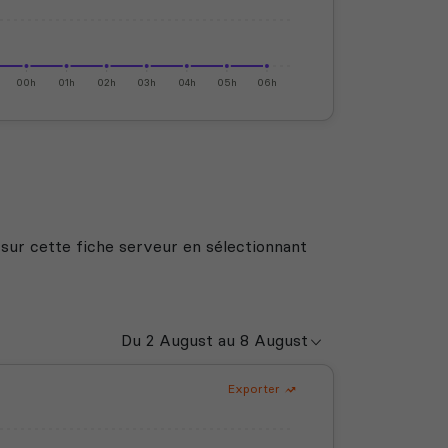
00h
01h
02h
03h
04h
05h
06h
 sur cette fiche serveur en sélectionnant
Exporter