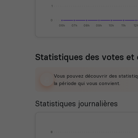
1
0
06h
07h
08h
09h
10h
11h
12
Statistiques des votes et 
Vous pouvez découvrir des statistiq
la période qui vous convient.
Statistiques journalières
8