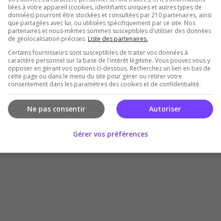
liées à votre appareil (cookies, identifiants uniques et autres types de
données) pourront être stockées et consultées par 210 partenaires, ainsi
que partagées avec lui, ou utilisées spécifiquement par ce site. Nos
partenaires et nous-mêmes sommes susceptibles d'utiliser des données
de géolocalisation précises.
Liste des partenaires.
Certains fournisseurs sont susceptibles de traiter vos données à
Dec
Jan
Feb
Mar
Apr
Ma
caractère personnel sur la base de l'intérêt légitime. Vous pouvez vous y
opposer en gérant vos options ci-dessous. Recherchez un lien en bas de
cette page ou dans le menu du site pour gérer ou retirer votre
consentement dans les paramètres des cookies et de confidentialité.
Ne pas consentir
Autoriser
Gérer vos préférences