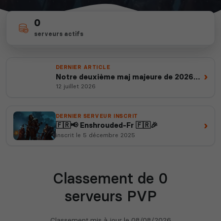
Myth of Empires
Enshrouded
0
depuis 2012
100%
serveurs actifs
14 ans d'expertise
100% gratuits & vérifiés
Voir tous les
DERNIER ARTICLE
jeux disponibles
›
Notre deuxième maj majeure de 2026
est en ligne
12 juillet 2026
DERNIER SERVEUR INSCRIT
›
🇫🇷📢 Enshrouded-Fr 🇫🇷🎉
inscrit le 5 décembre 2025
Classement de 0
serveurs PVP
Classement mis à jour le
08/08/2026