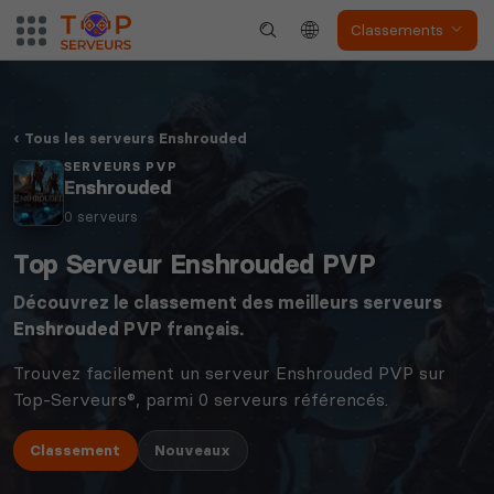
Classements
Tous les serveurs Enshrouded
SERVEURS PVP
Dune Awakening
Empyrion
Enshrouded
0 serveurs
Top Serveur Enshrouded PVP
Découvrez le classement des meilleurs serveurs
Neverwinter
Enshrouded
PVP français.
Squad
Nights
Trouvez facilement un serveur Enshrouded PVP sur
Top-Serveurs®, parmi 0 serveurs référencés.
Classement
Nouveaux