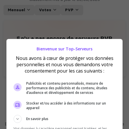
Mensuel
Votes
PVP
Il n'y a pas encore de serveurs PVP
disponibles pour le moment.
Bienvenue sur Top-Serveurs
Vous avez un serveur Enshrouded ? Soyez le
Nous avons à cœur de protéger vos données
premier à
ajouter
un serveur PVP sur ce Top !
personnelles et nous vous demandons votre
consentement pour les cas suivants :
Publicités et contenu personnalisés, mesure de
performance des publicités et du contenu, études
Ajouter votre serveur sur le Top !
d’audience et développement de services
Stocker et/ou accéder à des informations sur un
appareil
Les jeux du moment
En savoir plus
Explorez d'autres jeux populaires sur notre plateforme
Vos données à caractère personnel seront traitées, et les