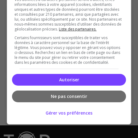
informations liées à votre appareil (cookies, identifiants
uniques et autres types de données) pourront être stockées
POPULAIRE
et consultées par 210 partenaires, ainsi que partagées avec
GTA
lui, ou utilisées spécifiquement par ce site. Nos partenaires et
nous-mêmes sommes susceptibles d'utiliser des données de
8737 serveurs GTA
géolocalisation précises.
Liste des partenaires.
Certains fournisseurs sont susceptibles de traiter vos
données à caractère personnel sur la base de l'intérêt
légitime. Vous pouvez vous y opposer en gérant vos options
POPULAIRE
Minecraft
ci-dessous. Recherchez un lien en bas de cette page ou dans
le menu du site pour gérer ou retirer votre consentement
dans les paramètres des cookies et de confidentialité.
2139 serveurs Minecraft
Autoriser
POPULAIRE
ARK Survival Ascended
Ne pas consentir
418 serveurs ARK Survival Ascended
Gérer vos préférences