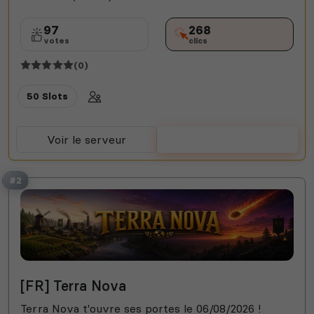
97
268
votes
clics
(0)
50 Slots
Voir le serveur
Voter
#2
[FR] Terra Nova
Terra Nova t'ouvre ses portes le 06/08/2026 !