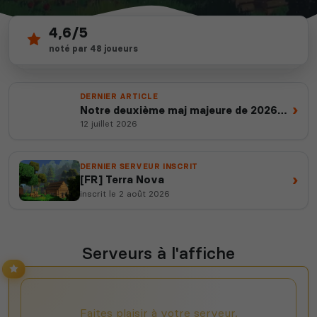
4,6/5
86
depuis 2012
noté par 48 joueurs
serveurs actifs
14 ans d'expertise
DERNIER ARTICLE
›
Notre deuxième maj majeure de 2026
est en ligne
12 juillet 2026
DERNIER SERVEUR INSCRIT
›
[FR] Terra Nova
inscrit le 2 août 2026
Serveurs à l'affiche
Faites plaisir à votre serveur,