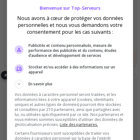
20
45
Bienvenue sur Top-Serveurs
votes
clics
Nous avons à cœur de protéger vos données
(0)
personnelles et nous vous demandons votre
consentement pour les cas suivants :
250 Slots
Publicités et contenu personnalisés, mesure de
performance des publicités et du contenu, études
d’audience et développement de services
Voir le serveur
Voter
Stocker et/ou accéder à des informations sur un
appareil
#8
En savoir plus
Vos données à caractère personnel seront traitées, et les
informations liées à votre appareil (cookies, identifiants
uniques et autres types de données) pourront être stockées
et consultées par 210 partenaires, ainsi que partagées avec
lui, ou utilisées spécifiquement par ce site. Nos partenaires et
nous-mêmes sommes susceptibles d'utiliser des données de
géolocalisation précises.
Liste des partenaires.
[FR] Nouvelle Terre
Certains fournisseurs sont susceptibles de traiter vos
🌱 Rejoignez Nouvelle Terre, un serveur Eco FR où
données à caractère personnel sur la base de l'intérêt