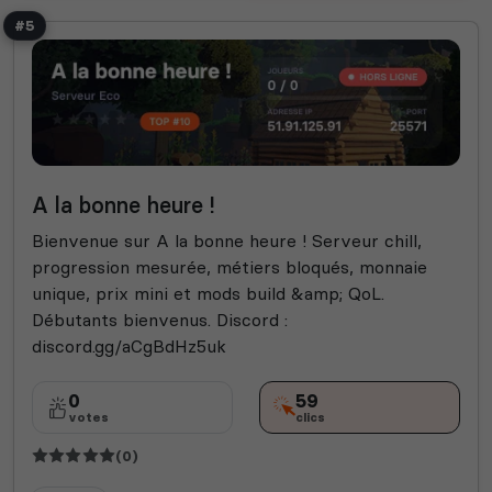
#5
A la bonne heure !
Bienvenue sur A la bonne heure ! Serveur chill,
progression mesurée, métiers bloqués, monnaie
unique, prix mini et mods build &amp; QoL.
Débutants bienvenus. Discord :
discord.gg/aCgBdHz5uk
0
59
votes
clics
(0)