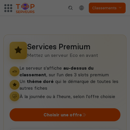
Classements
Myth of Empires
Enshrouded
Services Premium
Mettez un serveur Eco en avant
Voir tous les
Le serveur s'affiche
au-dessus du
jeux disponibles
classement
, sur l'un des 3 slots premium
Un
thème doré
qui le démarque de toutes les
autres fiches
À la journée ou à l'heure, selon l'offre choisie
Choisir une offre