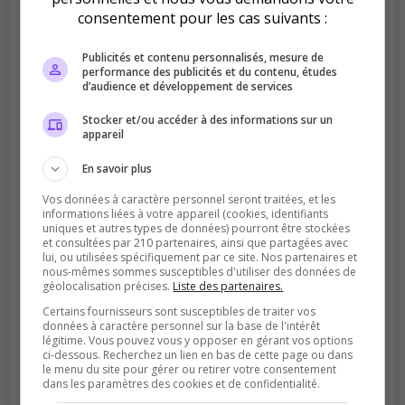
consentement pour les cas suivants :
Améliore le classement
Publicités et contenu personnalisés, mesure de
Votre vote aide le serveur à monter dans le
performance des publicités et du contenu, études
classement
d’audience et développement de services
Stocker et/ou accéder à des informations sur un
appareil
En savoir plus
Vos données à caractère personnel seront traitées, et les
informations liées à votre appareil (cookies, identifiants
uniques et autres types de données) pourront être stockées
Soutient la communauté
et consultées par 210 partenaires, ainsi que partagées avec
lui, ou utilisées spécifiquement par ce site. Nos partenaires et
Plus de visibilité = plus de joueurs
nous-mêmes sommes susceptibles d'utiliser des données de
géolocalisation précises.
Liste des partenaires.
Certains fournisseurs sont susceptibles de traiter vos
données à caractère personnel sur la base de l'intérêt
légitime. Vous pouvez vous y opposer en gérant vos options
ci-dessous. Recherchez un lien en bas de cette page ou dans
le menu du site pour gérer ou retirer votre consentement
dans les paramètres des cookies et de confidentialité.