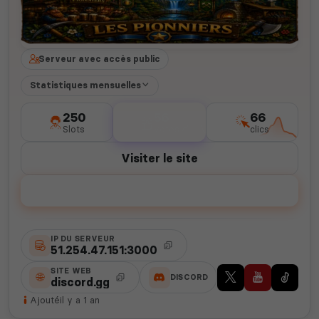
Serveur avec accès public
Statistiques mensuelles
250
56
66
Slots
votes
clics
Visiter le site
Voter
IP DU SERVEUR
51.254.47.151:3000
SITE WEB
DISCORD
discord.gg
Ajouté
il y a 1 an