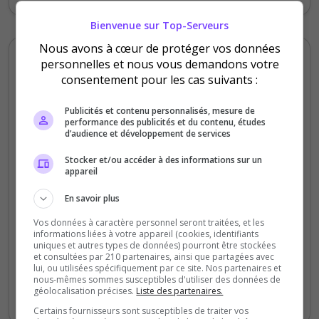
Bienvenue sur Top-Serveurs
Nous avons à cœur de protéger vos données
personnelles et nous vous demandons votre
Alainsecante34400
consentement pour les cas suivants :
5
/5
il y a 3 mois
Publicités et contenu personnalisés, mesure de
performance des publicités et du contenu, études
d’audience et développement de services
Qualité
Staff du serveur
Stocker et/ou accéder à des informations sur un
appareil
Ambiance
Disponibilité
En savoir plus
Vos données à caractère personnel seront traitées, et les
Une aventure que je n'oublierai jamais.
informations liées à votre appareil (cookies, identifiants
uniques et autres types de données) pourront être stockées
Superbe ambiance, un staff disponible, à
et consultées par 210 partenaires, ainsi que partagées avec
l'écoute, toujours présent. Venez ici pour
lui, ou utilisées spécifiquement par ce site. Nos partenaires et
nous-mêmes sommes susceptibles d'utiliser des données de
passer d'excellents moments de jeu. Bravo
géolocalisation précises.
Liste des partenaires.
et merci pour tout.
Certains fournisseurs sont susceptibles de traiter vos