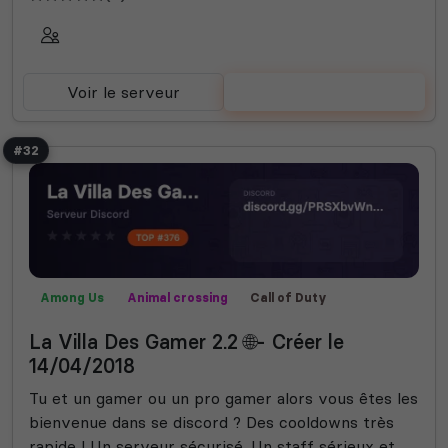
Voir le serveur
Voter
#32
Among Us
Animal crossing
Call of Duty
Communauté
Farming Simulator
Fortnite
Fun
La Villa Des Gamer 2.2 🌐- Créer le
Helldivers 2
Jeux
Rocket League
14/04/2018
Tu et un gamer ou un pro gamer alors vous êtes les
bienvenue dans se discord ? Des cooldowns très
rapide ! Un serveur sécurisé. Un staff sérieux et