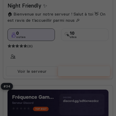
Publicité
Rencontre
Technologie
Valorant
Night Friendly ✨
Rocket League
Roleplay
Semi-RP
Manga
Films
Fortnite
Helldivers 2
Bot Musique
🏠 Bienvenue sur notre serveur ! Salut à toi 👋 On
Among Us
Call of Duty
Farming Simulator
est ravis de t’accueillir parmi nous 🎉
Animal crossing
0
10
votes
clics
(0)
Voir le serveur
Voter
#34