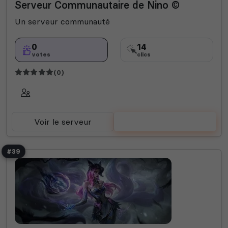
Serveur Communautaire de Nino ©
Farming Simulator
Films
Fortnite
Fun
Helldivers 2
Jeux
Manga
Publicité
Rencontre
Un serveur communauté
Rocket League
Roleplay
Semi-RP
Technologie
Valorant
0
14
votes
clics
(0)
Voir le serveur
Voter
#39