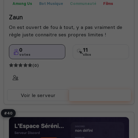
Among Us
Bot Musique
Communauté
Films
Jeux
Manga
Rencontre
Valorant
Fun
Zaun
On est ouvert de fou à tout, y a pas vraiment de
règle juste connaitre ses propres limites !
0
11
votes
clics
(0)
Voir le serveur
Voter
#40