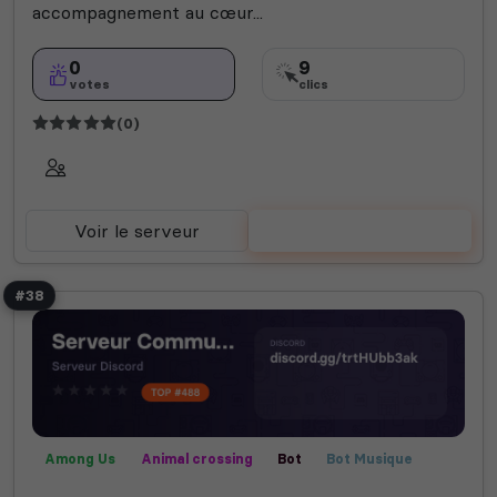
accompagnement au cœur...
0
9
votes
clics
(0)
Voir le serveur
Voter
#38
Among Us
Animal crossing
Bot
Bot Musique
Call of Duty
Communauté
Créatif