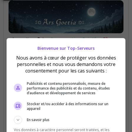
Among Us
Bot
Communauté
Créatif
Films
Jeux
Manga
Rencontre
Technologie
Valorant
Bienvenue sur Top-Serveurs
𓆩𝓐𝓻𝓼 𝓖𝓸𝓮𝓽𝓲𝓪𓆪
Roleplay
Semi-RP
Bot Musique
Fun
Nous avons à cœur de protéger vos données
🕯 Safe ✧ 🌙 Chill ✧ 🖤 Love ✧ 🕸 Meeting ✧ 🎮 Play
personnelles et nous vous demandons votre
✧ 🎨 Media &amp; Art • FR: On partage nos
consentement pour les cas suivants :
passions et on se soutient 🖤 • EN: We share
passions &amp; support each other...
Publicités et contenu personnalisés, mesure de
performance des publicités et du contenu, études
d’audience et développement de services
0
15
votes
clics
Stocker et/ou accéder à des informations sur un
appareil
(0)
En savoir plus
Vos données à caractère personnel seront traitées, et les