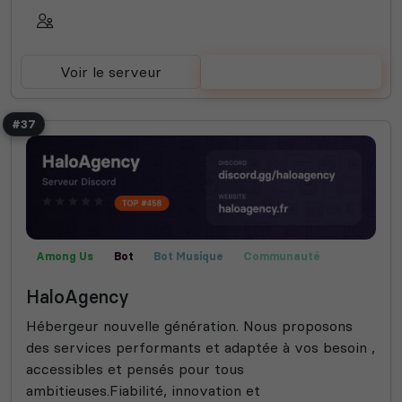
Voir le serveur
Voter
#37
Among Us
Bot
Bot Musique
Communauté
Jeux
Publicité
Roleplay
Semi-RP
Technologie
HaloAgency
Hébergeur nouvelle génération. Nous proposons
des services performants et adaptée à vos besoin ,
accessibles et pensés pour tous
ambitieuses.Fiabilité, innovation et