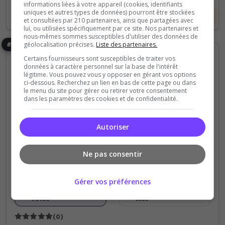
informations liées à votre appareil (cookies, identifiants
uniques et autres types de données) pourront être stockées
Voir le serveur
Voter
et consultées par 210 partenaires, ainsi que partagées avec
lui, ou utilisées spécifiquement par ce site. Nos partenaires et
nous-mêmes sommes susceptibles d'utiliser des données de
#36
géolocalisation précises.
Liste des partenaires.
Certains fournisseurs sont susceptibles de traiter vos
données à caractère personnel sur la base de l'intérêt
légitime. Vous pouvez vous y opposer en gérant vos options
ci-dessous. Recherchez un lien en bas de cette page ou dans
le menu du site pour gérer ou retirer votre consentement
dans les paramètres des cookies et de confidentialité.
Among Us
Call of Duty
Helldivers 2
Jeux
Autoriser
Kokastra
Kokastra est un serveur multi gaming pour trouver
Ne pas consentir
des mates et discuter !
Gérer vos préférences
0
3
votes
clics
(0)