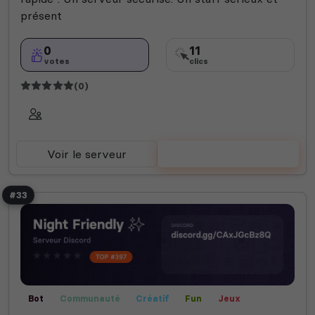
présent
0
11
votes
clics
(0)
Voir le serveur
Voter
#33
Bot
Communauté
Créatif
Fun
Jeux