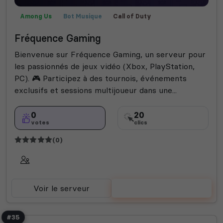
Among Us
Bot Musique
Call of Duty
Communauté
Farming Simulator
Fortnite
Fun
Fréquence Gaming
Jeux
Rocket League
Semi-RP
Valorant
Bienvenue sur Fréquence Gaming, un serveur pour
les passionnés de jeux vidéo (Xbox, PlayStation,
PC). 🎮 Participez à des tournois, événements
exclusifs et sessions multijoueur dans une...
0
20
votes
clics
(0)
Voir le serveur
Voter
#35