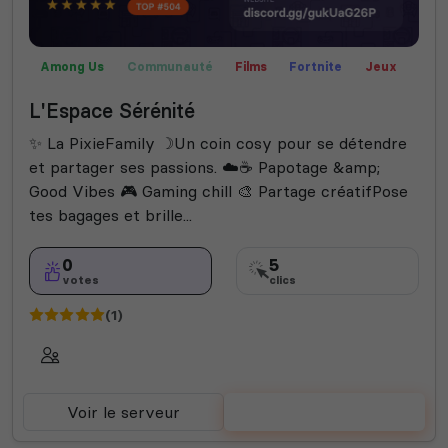
Among Us
Communauté
Films
Fortnite
Jeux
Valorant
L'Espace Sérénité
​✨ La PixieFamily ☽ ​Un coin cosy pour se détendre
et partager ses passions. ☁️ ​☕ Papotage &amp;
Good Vibes 🎮 Gaming chill 🎨 Partage créatif ​Pose
tes bagages et brille...
0
5
votes
clics
(1)
Voir le serveur
Voter