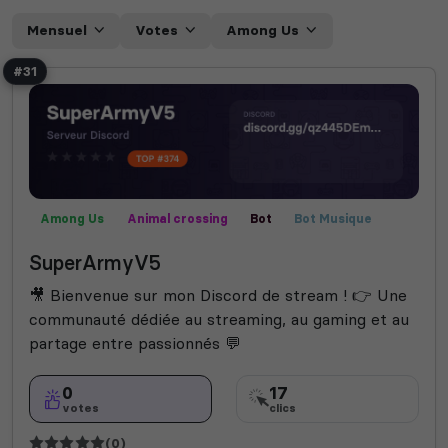
Mensuel
Votes
Among Us
#31
Among Us
Animal crossing
Bot
Bot Musique
Call of Duty
Communauté
Créatif
SuperArmyV5
Farming Simulator
Films
Fortnite
Fun
Helldivers 2
Jeux
Manga
Publicité
Rencontre
🎥 Bienvenue sur mon Discord de stream ! 👉 Une
Rocket League
Roleplay
Semi-RP
Technologie
communauté dédiée au streaming, au gaming et au
Valorant
partage entre passionnés 💬
0
17
votes
clics
(0)