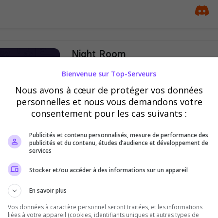
Night Room
🌙 Serveur Chill &amp; Gaming du Soir 
Bienvenue sur Top-Serveurs
avec salons vocaux privés, events, tou
Nous avons à cœur de protéger vos données
nocturne premium. Viens chill, jouer, di
personnelles et nous vous demandons votre
monde...
consentement pour les cas suivants :
Rencontre
Publicités et contenu personnalisés, mesure de performance des
publicités et du contenu, études d’audience et développement de
services
Stocker et/ou accéder à des informations sur un appareil
Le Grand Nexus
En savoir plus
🌐 Le Grand Nexus Le Grand Nexus est 
Vos données à caractère personnel seront traitées, et les informations
liées à votre appareil (cookies, identifiants uniques et autres types de
où les membres peuvent discuter, partag