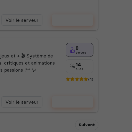
Voir le serveur
Voter
0
votes
 jeux et + 🎬 Système de
, critiques et animations
14
s passions !** 🚀
clics
(1)
Voir le serveur
Voter
Suivant