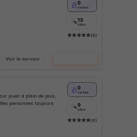
0
votes
13
clics
(0)
Voir le serveur
Voter
0
votes
ur jouer à plein de jeux,
elles personnes toujours
9
clics
(0)