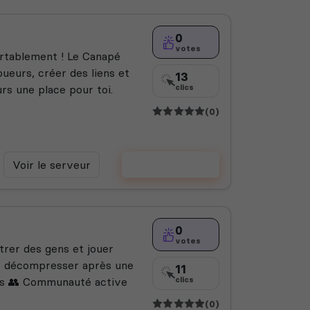
0
votes
ortablement ! Le Canapé
oueurs, créer des liens et
13
urs une place pour toi.
clics
(0)
Voir le serveur
Voter
0
votes
trer des gens et jouer
r décompresser après une
11
es 👥 Communauté active
clics
(0)