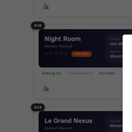
#25
Among Us
Communauté
Fortnite
Jeux
Roleplay
Valorant
#26