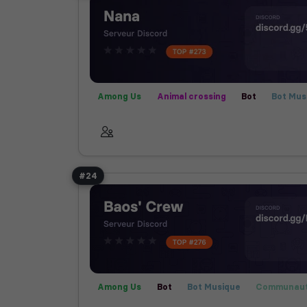
Among Us
Animal crossing
Bot
Bot Mus
Call of Duty
Communauté
Créatif
Farm
Films
Fortnite
Fun
Helldivers 2
Jeux
Publicité
Rencontre
Rocket League
Ro
Semi-RP
Technologie
Valorant
#24
Among Us
Bot
Bot Musique
Communau
Films
Jeux
Rencontre
Technologie