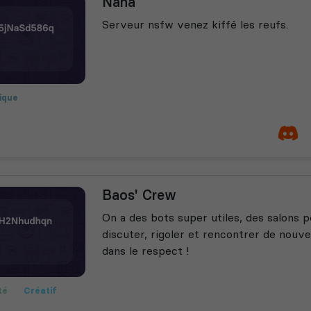
Nana
Serveur nsfw venez kiffé les reufs.
ique
ing Simulator
Manga
leplay
Baos' Crew
On a des bots super utiles, des salons po
discuter, rigoler et rencontrer de nouv
dans le respect !
té
Créatif