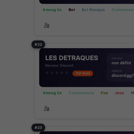
Among Us
Bot
Bot Musique
Communau
Fortnite
Fun
Rencontre
#22
Among Us
Communauté
Fun
Jeux
M
Rocket League
Valorant
#23