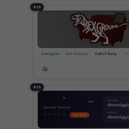
#28
Among Us
Bot Musique
Call of Duty
Co
Fortnite
Fun
Jeux
Rencontre
Valor
#29