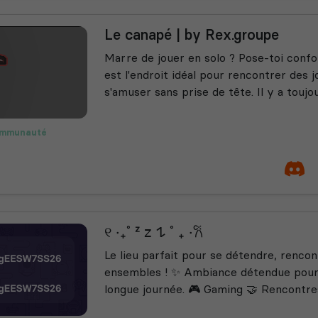
Le canapé | by Rex.groupe
Marre de jouer en solo ? Pose-toi conf
est l'endroit idéal pour rencontrer des j
s'amuser sans prise de tête. Il y a toujo
mmunauté
ant
୧ ‧₊˚ ᶻ 𝗓 𐰁 ˚ ₊ ‧𐙚
Le lieu parfait pour se détendre, rencon
ensembles ! ✨ Ambiance détendue pou
longue journée. 🎮 Gaming 🤝 Rencontr