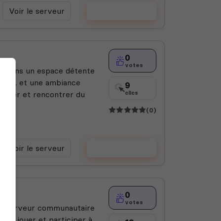
Voir le serveur
Voter
0
votes
Rejoins un espace détente
rnois, et une ambiance
9
scuter et rencontrer du
clics
(0)
Voir le serveur
Voter
0
votes
un serveur communautaire
er, jouer et participer à