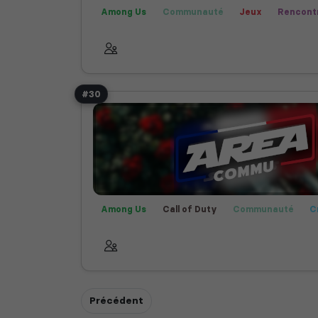
Among Us
Communauté
Jeux
Rencont
Rocket League
#30
Among Us
Call of Duty
Communauté
C
Fortnite
Helldivers 2
Jeux
Rencontre
Précédent