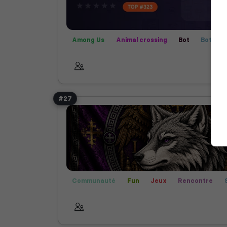
Among Us
Animal crossing
Bot
Bot Mus
Call of Duty
Communauté
Créatif
Farm
Films
Fortnite
Fun
Helldivers 2
Jeux
Publicité
Rencontre
Rocket League
Ro
Semi-RP
Technologie
Valorant
#27
Communauté
Fun
Jeux
Rencontre
Bot Musique
Helldivers 2
Valorant
Man
Among Us