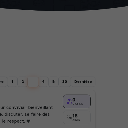
re
1
2
3
4
5
30
Dernière
0
votes
r convivial, bienveillant
, discuter, se faire des
18
le respect. 💙
clics