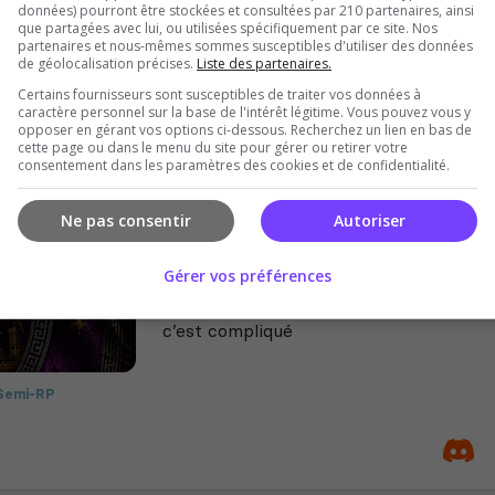
données) pourront être stockées et consultées par 210 partenaires, ainsi
des événements dans une ambiance conv
que partagées avec lui, ou utilisées spécifiquement par ce site. Nos
partenaires et nous-mêmes sommes susceptibles d'utiliser des données
de géolocalisation précises.
Liste des partenaires.
ique
Certains fournisseurs sont susceptibles de traiter vos données à
caractère personnel sur la base de l'intérêt légitime. Vous pouvez vous y
ing Simulator
opposer en gérant vos options ci-dessous. Recherchez un lien en bas de
Manga
cette page ou dans le menu du site pour gérer ou retirer votre
consentement dans les paramètres des cookies et de confidentialité.
leplay
Ne pas consentir
Autoriser
Goatesque
Gérer vos préférences
Empire sur le thème Game of trône / H
rejoindre si tu veux faire des rencontre
c’est compliqué
Semi-RP
ga