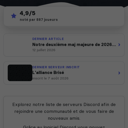
4,9/5
4 721
depuis 2012
noté par 887 joueurs
serveurs actifs
14 ans d'expertise
DERNIER ARTICLE
›
Notre deuxième maj majeure de 2026
est en ligne
12 juillet 2026
DERNIER SERVEUR INSCRIT
›
L'alliance Brisé
inscrit le 7 août 2026
Explorez notre liste de serveurs Discord afin de
rejoindre une communauté et de vous faire de
nouveaux amis.
Grâce au logiciel Discord vous pouvez