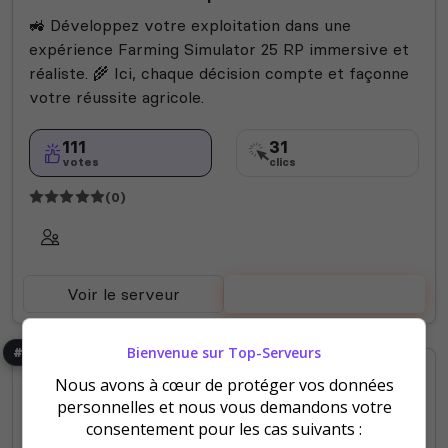
🚜 Développez votre exploitation dans une
expérience Farming Simulator 25 RP immersive et
réaliste. 🌾 Ici, chaque décision compte et façonne
votre réussite agricole.
111
31
votes
clics
(0)
Voir le serveur
Voter
Bienvenue sur Top-Serveurs
#7
Nous avons à cœur de protéger vos données
personnelles et nous vous demandons votre
consentement pour les cas suivants :