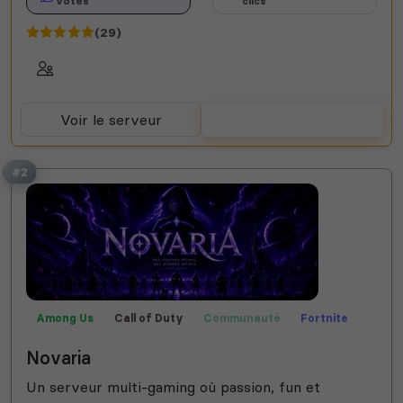
votes
clics
(29)
Voir le serveur
Voter
#2
Among Us
Call of Duty
Communauté
Fortnite
Fun
Jeux
Rocket League
Valorant
Novaria
Un serveur multi-gaming où passion, fun et