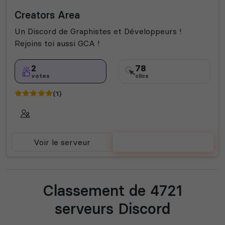
Publicité
Rencontre
Bot Musique
Fun
Jeux
Creators Area
Films
Among Us
Animal crossing
Fortnite
Manga
Call of Duty
Rocket League
Roleplay
Un Discord de Graphistes et Développeurs !
Semi-RP
Valorant
Rejoins toi aussi GCA !
2
78
votes
clics
(1)
Voir le serveur
Voter
Classement de 4721
serveurs Discord