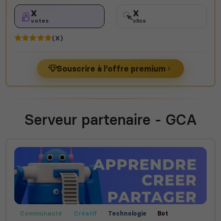
X
X
votes
clics
(X)
Souscrire à l'offre premium
Serveur partenaire - GCA
Communauté
Créatif
Technologie
Bot