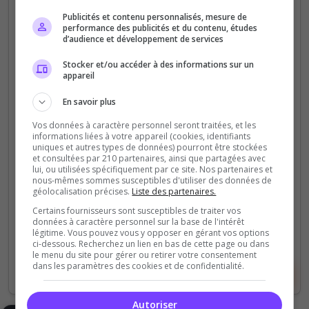
Publicités et contenu personnalisés, mesure de
performance des publicités et du contenu, études
Call of Duty
Communauté
Films
Fortnite
Fun
d’audience et développement de services
Jeux
Rencontre
Rocket League
Valorant
Leader Drive
Stocker et/ou accéder à des informations sur un
Créatif
appareil
Leader Drive 🇫🇷🇧🇪 est une communauté gaming
En savoir plus
où le jeu rassemble avant tout. Plus qu’un serveur,
c’est une safe place digitale pour jouer, échanger,
Vos données à caractère personnel seront traitées, et les
informations liées à votre appareil (cookies, identifiants
s’entraider et avancer...
uniques et autres types de données) pourront être stockées
et consultées par 210 partenaires, ainsi que partagées avec
lui, ou utilisées spécifiquement par ce site. Nos partenaires et
108
180
nous-mêmes sommes susceptibles d'utiliser des données de
votes
clics
géolocalisation précises.
Liste des partenaires.
(3)
Certains fournisseurs sont susceptibles de traiter vos
données à caractère personnel sur la base de l'intérêt
légitime. Vous pouvez vous y opposer en gérant vos options
ci-dessous. Recherchez un lien en bas de cette page ou dans
le menu du site pour gérer ou retirer votre consentement
dans les paramètres des cookies et de confidentialité.
Voir le serveur
Voter
Autoriser