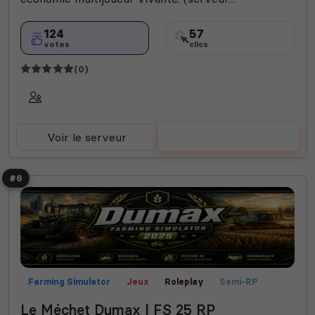
124
57
votes
clics
(0)
Voir le serveur
Voter
#6
Farming Simulator
Jeux
Roleplay
Semi-RP
Le Méchet Dumax | FS 25 RP