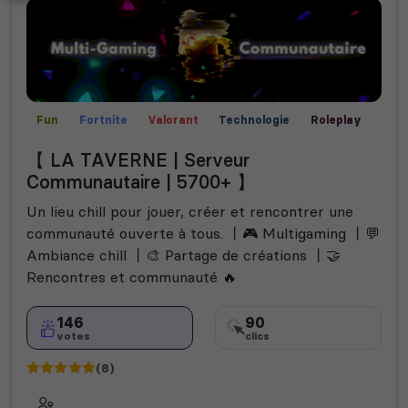
Fun
Fortnite
Valorant
Technologie
Roleplay
Rocket League
Call of Duty
Communauté
【 LA TAVERNE | Serveur
Créatif
Films
Bot Musique
Rencontre
Manga
Communautaire | 5700+ 】
Jeux
Among Us
Helldivers 2
Un lieu chill pour jouer, créer et rencontrer une
communauté ouverte à tous. 丨🎮 Multigaming 丨💬
Ambiance chill 丨🎨 Partage de créations 丨🤝
Rencontres et communauté 🔥
146
90
votes
clics
(8)