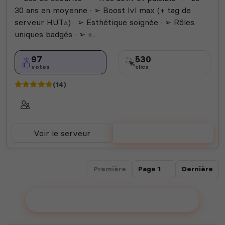
30 ans en moyenne · ➢ Boost lvl max (+ tag de
serveur HUT▵) · ➢ Esthétique soignée · ➢ Rôles
uniques badgés · ➢ +...
97
530
votes
clics
(14)
Voir le serveur
Voter
Première
Dernière
Ajouter votre serveur sur le Top !