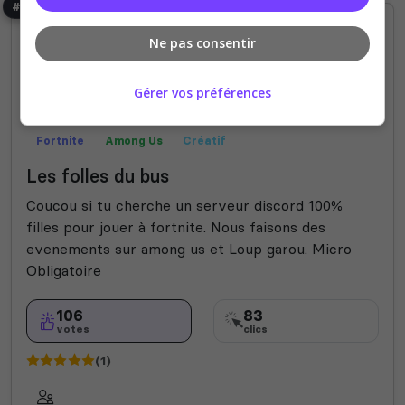
#8
Ne pas consentir
Gérer vos préférences
Fortnite
Among Us
Créatif
Les folles du bus
Coucou si tu cherche un serveur discord 100%
filles pour jouer à fortnite. Nous faisons des
evenements sur among us et Loup garou. Micro
Obligatoire
106
83
votes
clics
(1)