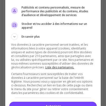
Publicités et contenu personnalisés, mesure de
performance des publicités et du contenu, études
d’audience et développement de services
Stocker et/ou accéder à des informations sur un
appareil
En savoir plus
Soutient la communauté
Vos données à caractère personnel seront traitées, et les
Plus de visibilité = plus de joueurs
informations liées à votre appareil (cookies, identifiants
uniques et autres types de données) pourront être stockées
et consultées par 210 partenaires, ainsi que partagées avec
lui, ou utilisées spécifiquement par ce site. Nos partenaires et
nous-mêmes sommes susceptibles d'utiliser des données de
géolocalisation précises.
Liste des partenaires.
Certains fournisseurs sont susceptibles de traiter vos
données à caractère personnel sur la base de l'intérêt
légitime. Vous pouvez vous y opposer en gérant vos options
ci-dessous. Recherchez un lien en bas de cette page ou dans
Récompenses possibles
le menu du site pour gérer ou retirer votre consentement
dans les paramètres des cookies et de confidentialité.
Certains serveurs offrent des bonus aux
votants