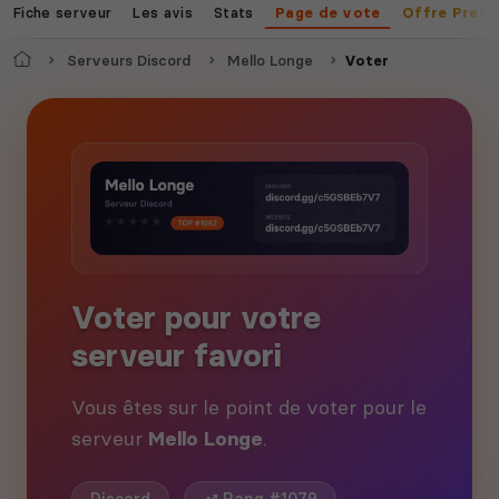
Fiche serveur
Les avis
Stats
Page de vote
Offre Prem
Accueil
Serveurs Discord
Mello Longe
Voter
Voter pour votre
serveur favori
Vous êtes sur le point de voter pour le
serveur
Mello Longe
.