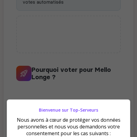
votes automatisés
Pourquoi voter pour Mello
Longe ?
Bienvenue sur Top-Serveurs
Nous avons à cœur de protéger vos données
Améliore le classement
personnelles et nous vous demandons votre
Votre vote aide le serveur à monter dans le
consentement pour les cas suivants :
classement