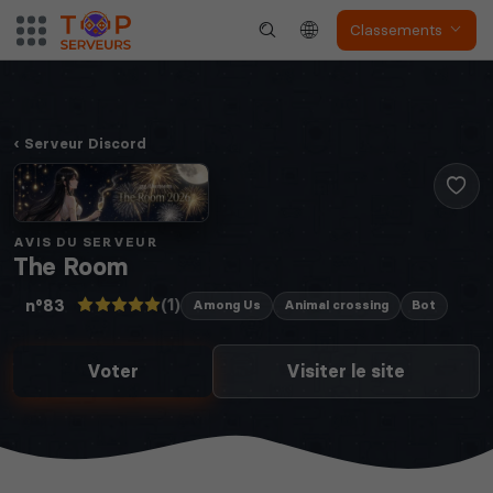
Classements
Serveur Discord
Myth of Empires
Enshrouded
AVIS DU SERVEUR
The Room
Voir tous les
(1)
n°83
jeux disponibles
Among Us
Animal crossing
Bot
Voter
Visiter le site