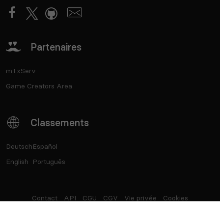
Partenaires
mTxServ
Game Creators Area
Classements
Deutsch
Español
English
Português
Contact
API
CGU
CGV
Vie privée
Cookies
®
Top Serveurs
- Marque déposée - SASU Born2Play