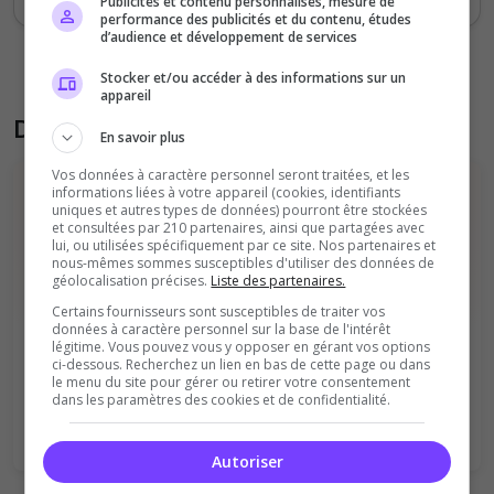
Publicités et contenu personnalisés, mesure de
performance des publicités et du contenu, études
d’audience et développement de services
Stocker et/ou accéder à des informations sur un
appareil
Donner son avis sur le serveur
En savoir plus
Vos données à caractère personnel seront traitées, et les
informations liées à votre appareil (cookies, identifiants
uniques et autres types de données) pourront être stockées
et consultées par 210 partenaires, ainsi que partagées avec
lui, ou utilisées spécifiquement par ce site. Nos partenaires et
nous-mêmes sommes susceptibles d'utiliser des données de
géolocalisation précises.
Liste des partenaires.
Vous devez être connecté pour ajouter
Certains fournisseurs sont susceptibles de traiter vos
données à caractère personnel sur la base de l'intérêt
un avis sur ce serveur !
légitime. Vous pouvez vous y opposer en gérant vos options
ci-dessous. Recherchez un lien en bas de cette page ou dans
le menu du site pour gérer ou retirer votre consentement
Se connecter
S'inscrire
dans les paramètres des cookies et de confidentialité.
Autoriser