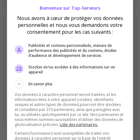
Bienvenue sur Top-Serveurs
Nous avons à cœur de protéger vos données
Votes et clics mensuels
personnelles et nous vous demandons votre
consentement pour les cas suivants :
400
Publicités et contenu personnalisés, mesure de
performance des publicités et du contenu, études
300
d’audience et développement de services
200
Stocker et/ou accéder à des informations sur un
appareil
100
En savoir plus
Vos données à caractère personnel seront traitées, et les
0
informations liées à votre appareil (cookies, identifiants
Sept
Oct
Nov
Déc
Jan
Fév
Mars
Avr
Mai
Juil
uniques et autres types de données) pourront être stockées
et consultées par 210 partenaires, ainsi que partagées avec
Votes
Clics
lui, ou utilisées spécifiquement par ce site. Nos partenaires et
nous-mêmes sommes susceptibles d'utiliser des données de
géolocalisation précises.
Liste des partenaires.
Certains fournisseurs sont susceptibles de traiter vos
données à caractère personnel sur la base de l'intérêt