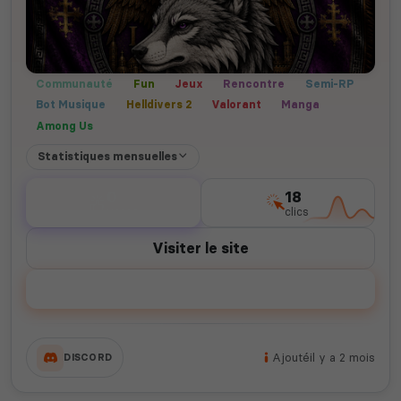
Communauté
Fun
Jeux
Rencontre
Semi-RP
Bot Musique
Helldivers 2
Valorant
Manga
Among Us
Statistiques mensuelles
0
18
votes
clics
Visiter le site
Voter
Ajouté
il y a 2 mois
DISCORD