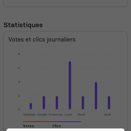
Statistiques
Votes et clics journaliers
8
6
4
2
0
Vendredi
Samedi
Dimanche
Lundi
Mardi
Jeudi
Votes
Clics