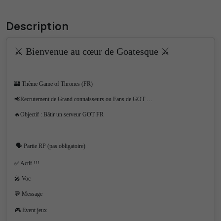
Description
⚔️ Bienvenue au cœur de Goatesque ⚔️
🏰 Thème Game of Thrones (FR)
📢Recrutement de Grand connaisseurs ou Fans de GOT …
🔥Objectif : Bâtir un serveur GOT FR
🗣️ Partie RP (pas obligatoire)
✅ Actif !!!
🎤 Voc
💬 Message
🎮 Event jeux