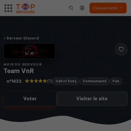
Classements
Serveur Discord
Myth of Empires
Enshrouded
AVIS DU SERVEUR
Team VnR
Voir tous les
(1)
n°1433
jeux disponibles
Call of Duty
Communauté
Fun
Voter
Visiter le site