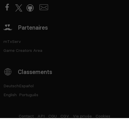
Partenaires
mTxServ
Game Creators Area
Classements
Deutsch
Español
English
Português
Contact
API
CGU
CGV
Vie privée
Cookies
®
Top Serveurs
- Marque déposée - SASU Born2Play