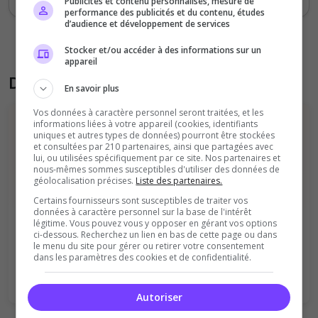
Publicités et contenu personnalisés, mesure de
performance des publicités et du contenu, études
d’audience et développement de services
Stocker et/ou accéder à des informations sur un
appareil
Donner son avis sur le serveur
En savoir plus
Vos données à caractère personnel seront traitées, et les
informations liées à votre appareil (cookies, identifiants
uniques et autres types de données) pourront être stockées
et consultées par 210 partenaires, ainsi que partagées avec
lui, ou utilisées spécifiquement par ce site. Nos partenaires et
nous-mêmes sommes susceptibles d'utiliser des données de
géolocalisation précises.
Liste des partenaires.
Vous devez être connecté pour ajouter
Certains fournisseurs sont susceptibles de traiter vos
données à caractère personnel sur la base de l'intérêt
un avis sur ce serveur !
légitime. Vous pouvez vous y opposer en gérant vos options
ci-dessous. Recherchez un lien en bas de cette page ou dans
le menu du site pour gérer ou retirer votre consentement
Se connecter
S'inscrire
dans les paramètres des cookies et de confidentialité.
Autoriser