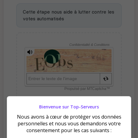
Cette étape nous aide à lutter contre les
votes automatisés
Bienvenue sur Top-Serveurs
Nous avons à cœur de protéger vos données
Pourquoi voter pour [FR]
personnelles et nous vous demandons votre
Dominium | PVP | RP | ERP |
consentement pour les cas suivants :
18+ | Enhanced ?