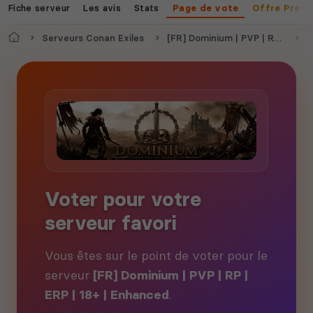
Fiche serveur
Les avis
Stats
Page de vote
Offre Prem
Accueil
Serveurs Conan Exiles
[FR] Dominium | PVP | RP | ERP | 18+ | Enhanced
V
Voter pour votre
serveur favori
Vous êtes sur le point de voter pour le
serveur
[FR] Dominium | PVP | RP |
ERP | 18+ | Enhanced
.