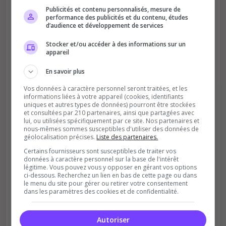
Publicités et contenu personnalisés, mesure de
performance des publicités et du contenu, études
d’audience et développement de services
Stocker et/ou accéder à des informations sur un
appareil
Améliore le classement
En savoir plus
Votre vote aide le serveur à monter dans le
Vos données à caractère personnel seront traitées, et les
classement
informations liées à votre appareil (cookies, identifiants
uniques et autres types de données) pourront être stockées
et consultées par 210 partenaires, ainsi que partagées avec
lui, ou utilisées spécifiquement par ce site. Nos partenaires et
nous-mêmes sommes susceptibles d'utiliser des données de
géolocalisation précises.
Liste des partenaires.
Certains fournisseurs sont susceptibles de traiter vos
données à caractère personnel sur la base de l'intérêt
légitime. Vous pouvez vous y opposer en gérant vos options
Soutient la communauté
ci-dessous. Recherchez un lien en bas de cette page ou dans
le menu du site pour gérer ou retirer votre consentement
Plus de visibilité = plus de joueurs
dans les paramètres des cookies et de confidentialité.
Autoriser