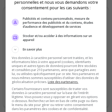
personnelles et nous vous demandons votre
consentement pour les cas suivants :
Stravaganza
Publicités et contenu personnalisés, mesure de
5
/5
performance des publicités et du contenu, études
d’audience et développement de services
il y a 1 mois
Stocker et/ou accéder à des informations sur un
appareil
Qualité
Staff du serveur
En savoir plus
Ambiance
Vos données à caractère personnel seront traitées, et les
Disponibilité
informations liées à votre appareil (cookies, identifiants
uniques et autres types de données) pourront être stockées
et consultées par 210 partenaires, ainsi que partagées avec
lui, ou utilisées spécifiquement par ce site. Nos partenaires et
C'est un excellent serveur RP sur l'univers
nous-mêmes sommes susceptibles d'utiliser des données de
de Conan. Le staff et les joueurs
géolocalisation précises.
Liste des partenaires.
expérimentés sont toujours disponibles et
Certains fournisseurs sont susceptibles de traiter vos
actifs pour aidés les débutants pour du
données à caractère personnel sur la base de l'intérêt
légitime. Vous pouvez vous y opposer en gérant vos options
Lore et pour du Gameplay farm ou PVP.
ci-dessous. Recherchez un lien en bas de cette page ou dans
le menu du site pour gérer ou retirer votre consentement
dans les paramètres des cookies et de confidentialité.