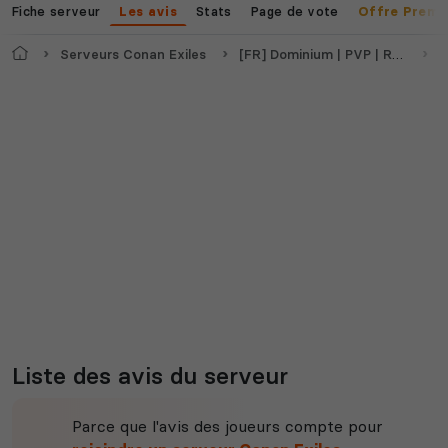
Fiche serveur
Stats
Page de vote
Les avis
Offre Premi
Accueil
Serveurs Conan Exiles
[FR] Dominium | PVP | RP | ERP | 18+ | Enhanced
A
Liste des avis du serveur
Parce que l'avis des joueurs compte pour