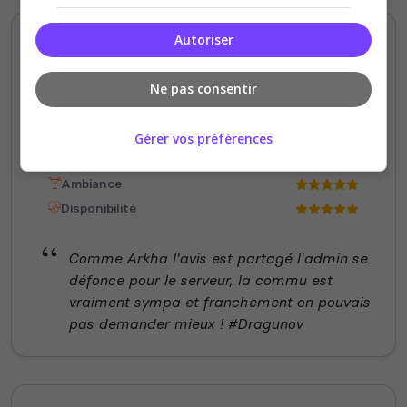
Autoriser
Lmao.exe
5
/5
il y a 1 mois
Ne pas consentir
Qualité
Gérer vos préférences
Staff du serveur
Ambiance
Disponibilité
Comme Arkha l'avis est partagé l'admin se
défonce pour le serveur, la commu est
vraiment sympa et franchement on pouvais
pas demander mieux ! #Dragunov