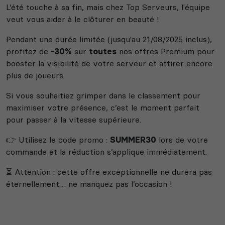
L’été touche à sa fin, mais chez Top Serveurs, l'équipe
veut vous aider à le clôturer en beauté !
Pendant une durée limitée (jusqu'au 21/08/2025 inclus),
Myth of Empires
Enshrouded
profitez de
-30%
sur
toutes
nos offres Premium pour
booster la visibilité de votre serveur et attirer encore
plus de joueurs.
Voir tous les
Si vous souhaitiez grimper dans le classement pour
jeux disponibles
maximiser votre présence, c’est le moment parfait
pour passer à la vitesse supérieure.
👉 Utilisez le code promo :
SUMMER30
lors de votre
commande et la réduction s’applique immédiatement.
⏳ Attention : cette offre exceptionnelle ne durera pas
éternellement… ne manquez pas l’occasion !