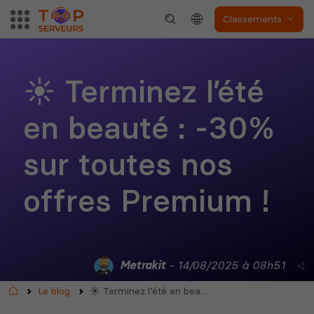
Classements
The Front
Atlas
☀️ Terminez l’été
en beauté : -30%
Dune Awakening
Empyrion
sur toutes nos
offres Premium !
Neverwinter
Squad
Nights
Metrakit
- 14/08/2025 à 08h51
Accueil
Le blog
☀️ Terminez l’été en beauté : -30% sur toutes nos offres Premium !