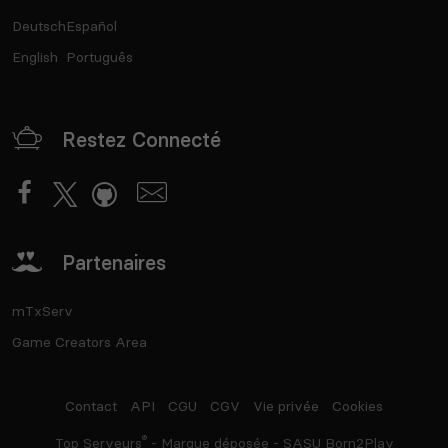
Deutsch
Español
English
Português
Restez Connecté
Partenaires
mTxServ
Game Creators Area
Contact
API
CGU
CGV
Vie privée
Cookies
®
Top Serveurs
- Marque déposée - SASU Born2Play