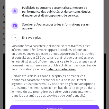
Comment rejoindre un serveur Hytale ?
Publicités et contenu personnalisés, mesure de
performance des publicités et du contenu, études
Vous pouvez trouver
de nombreux serveurs Hytale
d’audience et développement de services
sur notre liste de serveurs :
https://top-
Stocker et/ou accéder à des informations sur un
serveurs.net/hytale
, vous avez juste à choisir le
appareil
serveur qui vous convient, à copier l'adresse IP
En savoir plus
directement disponible sur la fiche serveur et à la
copier dans le launcher du jeu :
Vos données à caractère personnel seront traitées, et les
informations liées à votre appareil (cookies, identifiants
uniques et autres types de données) pourront être stockées
et consultées par 210 partenaires, ainsi que partagées avec
lui, ou utilisées spécifiquement par ce site. Nos partenaires et
nous-mêmes sommes susceptibles d'utiliser des données de
géolocalisation précises.
Liste des partenaires.
Certains fournisseurs sont susceptibles de traiter vos
données à caractère personnel sur la base de l'intérêt
légitime. Vous pouvez vous y opposer en gérant vos options
ci-dessous. Recherchez un lien en bas de cette page ou dans
le menu du site pour gérer ou retirer votre consentement
dans les paramètres des cookies et de confidentialité.