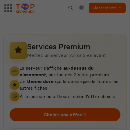
Neverwinter
Squad
Nights
Classements
Services Premium
Myth of Empires
Enshrouded
Mettez un serveur Arma 3 en avant
Le serveur s'affiche
au-dessus du
classement
, sur l'un des 3 slots premium
Un
thème doré
qui le démarque de toutes les
Voir tous les
autres fiches
jeux disponibles
À la journée ou à l'heure, selon l'offre choisie
Choisir une offre