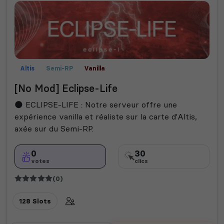
Altis
Semi-RP
Vanilla
[No Mod] Eclipse-Life
🌑 ECLIPSE-LIFE : Notre serveur offre une
expérience vanilla et réaliste sur la carte d'Altis,
axée sur du Semi-RP.
0
30
votes
clics
(0)
128 Slots