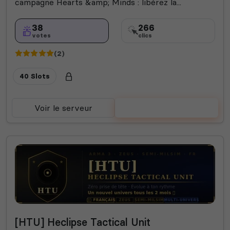
campagne Hearts &amp; Minds : libérez la...
38
266
votes
clics
(2)
40 Slots
Voir le serveur
Voter
[HTU] Heclipse Tactical Unit