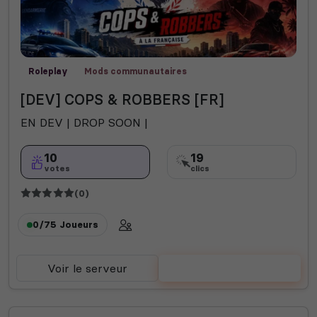
Roleplay
Mods communautaires
[DEV] COPS & ROBBERS [FR]
EN DEV | DROP SOON |
10
19
votes
clics
(0)
0/75
Joueurs
Voir le serveur
Voter