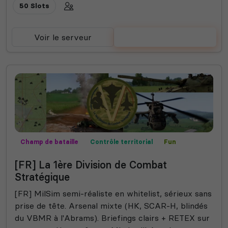
50 Slots
Voir le serveur
Voter
Champ de bataille
Contrôle territorial
Fun
MilSim
Missions
Mods communautaires
Semi-RP
[FR] La 1ère Division de Combat
Stratégique
[FR] MilSim semi-réaliste en whitelist, sérieux sans
prise de tête. Arsenal mixte (HK, SCAR-H, blindés
du VBMR à l'Abrams). Briefings clairs + RETEX sur