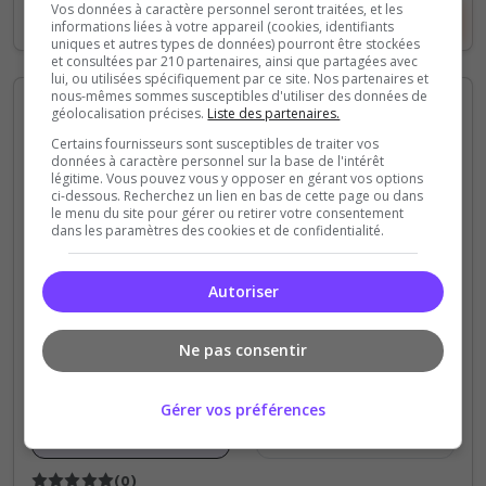
Vos données à caractère personnel seront traitées, et les
Voir le serveur
Voter
informations liées à votre appareil (cookies, identifiants
uniques et autres types de données) pourront être stockées
et consultées par 210 partenaires, ainsi que partagées avec
lui, ou utilisées spécifiquement par ce site. Nos partenaires et
nous-mêmes sommes susceptibles d'utiliser des données de
géolocalisation précises.
Liste des partenaires.
Certains fournisseurs sont susceptibles de traiter vos
données à caractère personnel sur la base de l'intérêt
légitime. Vous pouvez vous y opposer en gérant vos options
ci-dessous. Recherchez un lien en bas de cette page ou dans
le menu du site pour gérer ou retirer votre consentement
dans les paramètres des cookies et de confidentialité.
Konix LIfe Alits
Autoriser
🔥 KONIX LIFE – Serveur Altis Life 🔥 Bienvenue
sur Konix Life, un serveur Altis Life entièrement
revisité pour offrir une expérience de jeu moderne,
Ne pas consentir
immersive et unique.
Gérer vos préférences
0
18
votes
clics
(0)