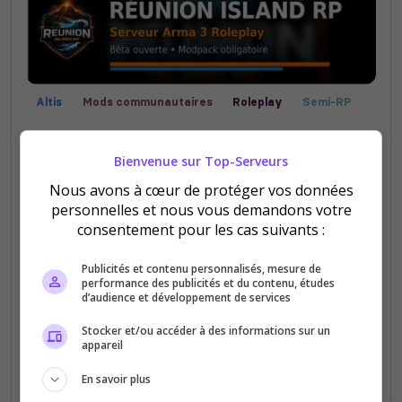
Altis
Mods communautaires
Roleplay
Semi-RP
Réunion Island RP
Bienvenue sur Top-Serveurs
🌴 Reunion Island RP, serveur Arma 3 Roleplay
inspiré de La Réunion. RP sérieux, métiers, illégal,
Nous avons à cœur de protéger vos données
personnelles et nous vous demandons votre
économie et événements. Bêta ouverte, rejoignez
consentement pour les cas suivants :
l’aventure !
Publicités et contenu personnalisés, mesure de
0
11
performance des publicités et du contenu, études
votes
clics
d’audience et développement de services
(1)
Stocker et/ou accéder à des informations sur un
appareil
64 Slots
En savoir plus