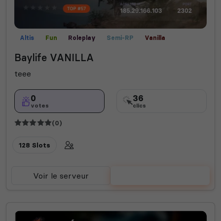
Altis
Fun
Roleplay
Semi-RP
Vanilla
Baylife VANILLA
teee
0
36
votes
clics
(0)
128 Slots
Voir le serveur
Voter