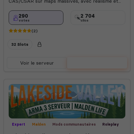
CAS/CSAR sur maps massives, avec réalisme et...
290
2 704
votes
clics
(2)
32 Slots
Voir le serveur
Voter
Expert
Malden
Mods communautaires
Roleplay