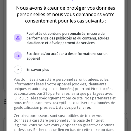
Nous avons à cœur de protéger vos données
5
personnelles et nous vous demandons votre
consentement pour les cas suivants :
4
Publicités et contenu personnalisés, mesure de
3
performance des publicités et du contenu, études
d’audience et développement de services
2
Stocker et/ou accéder à des informations sur un
appareil
1
En savoir plus
0
Vos données à caractère personnel seront traitées, et les
Sep
Oct
Nov
Dec
Jan
Feb
Mar
Apr
May
Jun
Jul
Aug
informations liées à votre appareil (cookies, identifiants
uniques et autres types de données) pourront être stockées
et consultées par 210 partenaires, ainsi que partagées avec
lui, ou utilisées spécifiquement par ce site. Nos partenaires et
Statistiques horaires
nous-mêmes sommes susceptibles d'utiliser des données de
géolocalisation précises.
Liste des partenaires.
Certains fournisseurs sont susceptibles de traiter vos
données à caractère personnel sur la base de l'intérêt
légitime. Vous pouvez vous y opposer en gérant vos options
ci-dessous. Recherchez un lien en bas de cette page ou dans
5