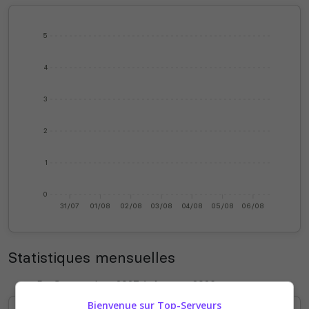
5
4
3
2
1
0
31/07
01/08
02/08
03/08
04/08
05/08
06/08
Statistiques mensuelles
Bienvenue sur Top-Serveurs