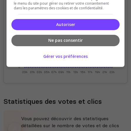
le menu du site pour gérer ou retirer votre consentement
dans les paramètres des cookies et de confidentialité.
4
Autoriser
3
Ne pas consentir
2
1
Gérer vos préférences
0
23h
01h
03h
05h
07h
09h
11h
13h
15h
17h
19h
21h
23h
Statistiques des votes et clics
Vous pouvez découvrir des statistiques
détaillées sur le nombre de votes et de clics