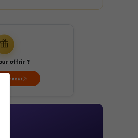
our offrir ?
au serveur