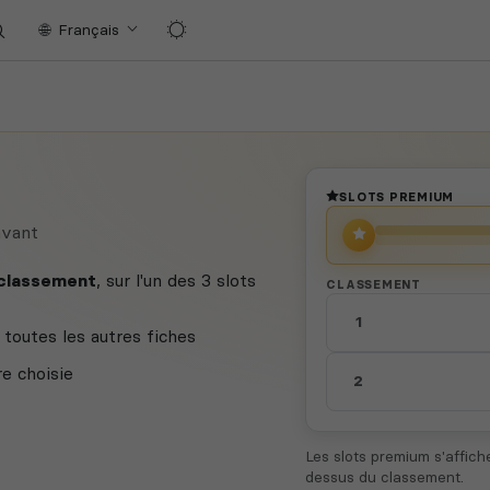
Français
SLOTS PREMIUM
avant
 classement
, sur l'un des 3 slots
CLASSEMENT
1
toutes les autres fiches
re choisie
2
Les slots premium s'affic
dessus du classement.