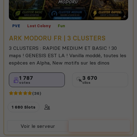
PVE
Lost Colony
Fun
ARK MODORU FR | 3 CLUSTERS
3 CLUSTERS : RAPIDE MEDIUM ET BASIC ! 30
maps ! GENESIS EST LA ! Vanilla moddé, toutes les
espèces en Alpha, New motifs sur les dinos
1 787
3 670
votes
clics
(36)
1 680 Slots
Voir le serveur
Voter