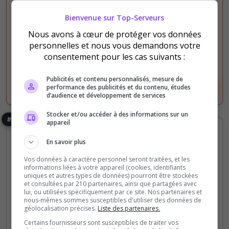
3 291
4 335
Bienvenue sur Top-Serveurs
votes
clics
Nous avons à cœur de protéger vos données
(9)
personnelles et nous vous demandons votre
consentement pour les cas suivants :
840 Slots
Publicités et contenu personnalisés, mesure de
performance des publicités et du contenu, études
Voir le serveur
Voter
d’audience et développement de services
Stocker et/ou accéder à des informations sur un
#4
appareil
En savoir plus
Vos données à caractère personnel seront traitées, et les
informations liées à votre appareil (cookies, identifiants
uniques et autres types de données) pourront être stockées
et consultées par 210 partenaires, ainsi que partagées avec
lui, ou utilisées spécifiquement par ce site. Nos partenaires et
PVE
Fun
nous-mêmes sommes susceptibles d'utiliser des données de
géolocalisation précises.
Liste des partenaires.
HARMONY [FR]
Certains fournisseurs sont susceptibles de traiter vos