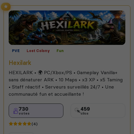
PVE
Lost Colony
Fun
Hexilark
HEXILARK • 🌍 PC/Xbox/PS • Gameplay Vanilla+
sans dénaturer ARK • 10 Maps • x3 XP • x5 Taming
• Staff réactif • Serveurs surveillés 24/7 • Une
communauté fun et accueillante !
730
459
votes
clics
(4)