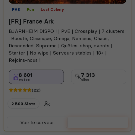
PVE
Fun
Lost Colony
[FR] France Ark
BJARNHEIM DISPO ! | PvE | Crossplay | 7 clusters
: Boosté, Classique, Omega, Nemesis, Chaos,
Descended, Supreme | Quêtes, shop, events |
Starter | No wipe | Serveurs stables | 18+ |
Rejoins-nous !
8 601
7 313
votes
clics
(22)
2 500 Slots
Voir le serveur
Voter