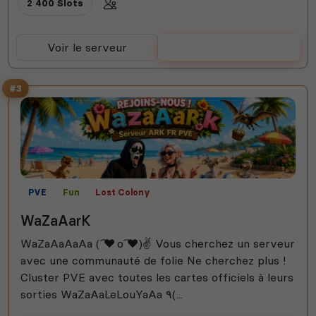
2 400 Slots
Voir le serveur
Voter
#3
PVE
Fun
Lost Colony
WaZaAarK
WaZaAaAaAa ( ͡♥ o ͡♥)✌ Vous cherchez un serveur
avec une communauté de folie Ne cherchez plus !
Cluster PVE avec toutes les cartes officiels à leurs
sorties WaZaAaLeLouYaAa ٩(...