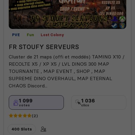
PVE
Fun
Lost Colony
FR STOUFY SERVEURS
Cluster de 21 maps (offi et moddés) TAMING X10 /
RECOLTE X5 / XP X5 / LVL DINOS 300 MAP
TOURNANTE , MAP EVENT , SHOP , MAP
SUPREME DINO OVERHAUL, MAP ETERNAL
CHAOS Discord...
1 099
1 036
votes
clics
(2)
400 Slots