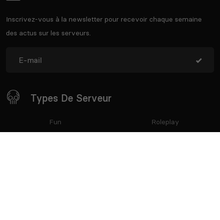
Inscrivez-vous à la newsletter pour recevoir chaque semaine
des actus sur les serveurs.
Types De Serveur
Fun
Roleplay
Lost Colony
Semi-PVE
PVE
Semi-RP
PVP
Restez Connecté