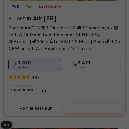
PVE
Fun
Lost Colony
- Lost in Ark [FR]
Bjarnheim|GEN🌍3 Clusters FR 🎮3 Gameplays • 🟢
Le LIA 14 Maps Boostées dont GEN1 [3Xp,
35Breed...] 🦖300 • 💀Le HARD 6 Maps|Mods 🦖150 •
NEW 🔥Le LIA + Expérience Offi avec...
2 310
2 421
votes
clics
(44)
1 050 Slots
Voir le serveur
Voter
#6