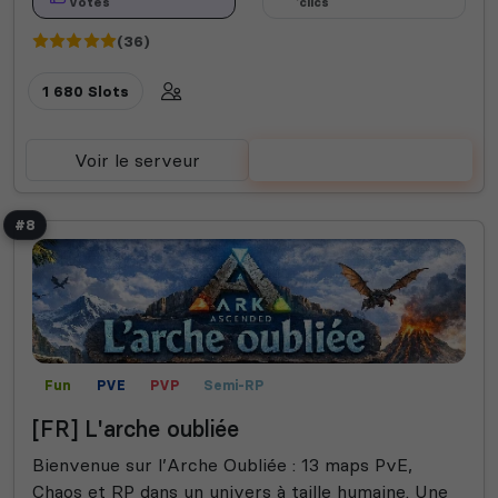
votes
clics
(36)
1 680 Slots
Voir le serveur
Voter
#8
Fun
PVE
PVP
Semi-RP
[FR] L'arche oubliée
Bienvenue sur l’Arche Oubliée : 13 maps PvE,
Chaos et RP dans un univers à taille humaine. Une