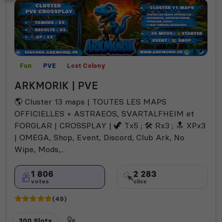
Fun
PVE
Lost Colony
ARKMORIK | PVE
🌎 Cluster 13 maps | TOUTES LES MAPS
OFFICIELLES + ASTRAEOS, SVARTALFHEIM et
FORGLAR | CROSSPLAY | 🦖 Tx5 ; 🛠️ Rx3 ; 🔝 XPx3
| OMEGA, Shop, Event, Discord, Club Ark, No
Wipe, Mods,...
1 806
2 283
votes
clics
(49)
300 Slots