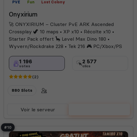
PVE
Fun
Lost Colony
Onyxirium
🚀 ONYXIRIUM – Cluster PvE ARK Ascended
Crossplay 🦖 10 maps • XP x10 • Récolte x10 •
Starter Pack offert 🦕 Level Max Dino 180 •
Wyvern/Rockdrake 228 • Tek 216 🎮 PC/Xbox/PS
1 196
2 577
votes
clics
(2)
880 Slots
Voir le serveur
Voter
#10