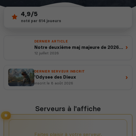
4,9/5
213
depuis 2012
noté par 614 joueurs
serveurs actifs
14 ans d'expertise
DERNIER ARTICLE
›
Notre deuxième maj majeure de 2026
est en ligne
12 juillet 2026
DERNIER SERVEUR INSCRIT
›
'Odysee des Dieux
inscrit le 8 août 2026
Serveurs à l'affiche
Faites plaisir à votre serveur,