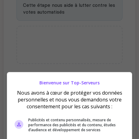
Cette étape nous aide à lutter contre les
votes automatisés
Pourquoi voter pour
Bienvenue sur Top-Serveurs
ARKMORIK | PVE ?
Nous avons à cœur de protéger vos données
personnelles et nous vous demandons votre
consentement pour les cas suivants :
Publicités et contenu personnalisés, mesure de
performance des publicités et du contenu, études
d’audience et développement de services
Améliore le classement