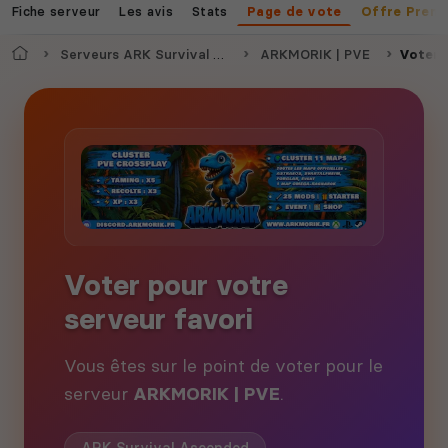
Fiche serveur
Les avis
Stats
Page de vote
Offre Prem
Accueil
Serveurs ARK Survival Ascended
ARKMORIK | PVE
Voter
Voter pour votre
serveur favori
Vous êtes sur le point de voter pour le
serveur
ARKMORIK | PVE
.