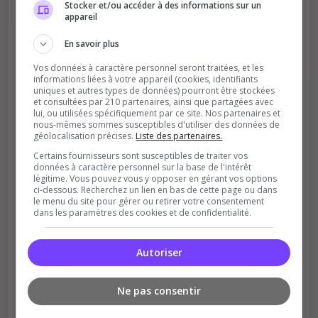
Stocker et/ou accéder à des informations sur un
Votre vote aide le serveur à monter dans le
appareil
classement
En savoir plus
Vos données à caractère personnel seront traitées, et les
informations liées à votre appareil (cookies, identifiants
uniques et autres types de données) pourront être stockées
et consultées par 210 partenaires, ainsi que partagées avec
lui, ou utilisées spécifiquement par ce site. Nos partenaires et
nous-mêmes sommes susceptibles d'utiliser des données de
géolocalisation précises.
Liste des partenaires.
Soutient la communauté
Certains fournisseurs sont susceptibles de traiter vos
Plus de visibilité = plus de joueurs
données à caractère personnel sur la base de l'intérêt
légitime. Vous pouvez vous y opposer en gérant vos options
ci-dessous. Recherchez un lien en bas de cette page ou dans
le menu du site pour gérer ou retirer votre consentement
dans les paramètres des cookies et de confidentialité.
Autoriser
Récompenses possibles
Ne pas consentir
Certains serveurs offrent des bonus aux
votants