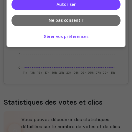
Autoriser
4
Ne pas consentir
3
Gérer vos préférences
2
1
0
11h
13h
15h
17h
19h
21h
23h
01h
03h
05h
07h
09h
11h
Statistiques des votes et clics
Vous pouvez découvrir des statistiques
détaillées sur le nombre de votes et de clics