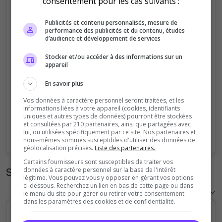
consentement pour les cas suivants :
5
Publicités et contenu personnalisés, mesure de
performance des publicités et du contenu, études
4
d’audience et développement de services
Stocker et/ou accéder à des informations sur un
3
appareil
2
En savoir plus
Vos données à caractère personnel seront traitées, et les
1
informations liées à votre appareil (cookies, identifiants
uniques et autres types de données) pourront être stockées
et consultées par 210 partenaires, ainsi que partagées avec
0
lui, ou utilisées spécifiquement par ce site. Nos partenaires et
Sep
Oct
Nov
Dec
Jan
Feb
Mar
Apr
May
Jun
Jul
Aug
nous-mêmes sommes susceptibles d'utiliser des données de
géolocalisation précises.
Liste des partenaires.
Certains fournisseurs sont susceptibles de traiter vos
Statistiques horaires
données à caractère personnel sur la base de l'intérêt
légitime. Vous pouvez vous y opposer en gérant vos options
ci-dessous. Recherchez un lien en bas de cette page ou dans
le menu du site pour gérer ou retirer votre consentement
dans les paramètres des cookies et de confidentialité.
5