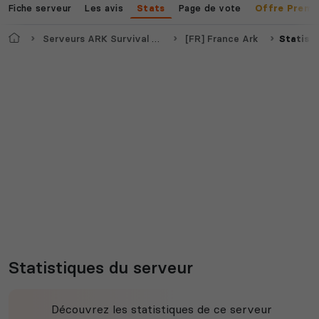
Fiche serveur
Les avis
Page de vote
Stats
Offre Premi
Accueil
Serveurs ARK Survival Ascended
[FR] France Ark
Statist
Statistiques du serveur
Découvrez les statistiques de ce serveur