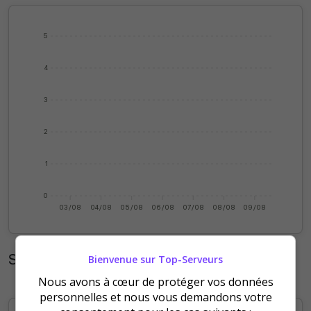
5
4
3
2
1
0
03/08
04/08
05/08
06/08
07/08
08/08
09/08
Statistiques mensuelles
Bienvenue sur Top-Serveurs
Nous avons à cœur de protéger vos données
personnelles et nous vous demandons votre