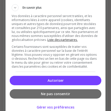
En savoir plus
Vos données à caractère personnel seront traitées, et les
informations liées à votre appareil (cookies, identifiants
uniques et autres types de données) pourront être stockées
et consultées par 210 partenaires, ainsi que partagées avec
lui, ou utilisées spécifiquement par ce site. Nos partenaires et
nous-mêmes sommes susceptibles d'utiliser des données de
géolocalisation précises.
Liste des partenaires.
Soutient la communauté
Certains fournisseurs sont susceptibles de traiter vos
Plus de visibilité = plus de joueurs
données à caractère personnel sur la base de l'intérêt
légitime. Vous pouvez vous y opposer en gérant vos options
ci-dessous. Recherchez un lien en bas de cette page ou dans
le menu du site pour gérer ou retirer votre consentement
dans les paramètres des cookies et de confidentialité.
Autoriser
Récompenses possibles
Ne pas consentir
Certains serveurs offrent des bonus aux
votants
Gérer vos préférences