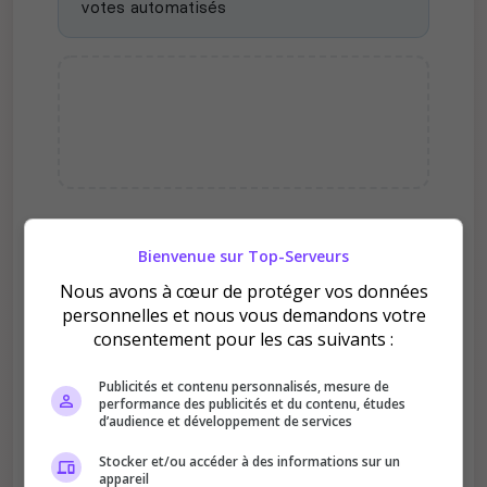
votes automatisés
Pourquoi voter pour
Bienvenue sur Top-Serveurs
ValhKlan ?
Nous avons à cœur de protéger vos données
personnelles et nous vous demandons votre
consentement pour les cas suivants :
Publicités et contenu personnalisés, mesure de
performance des publicités et du contenu, études
d’audience et développement de services
Améliore le classement
Stocker et/ou accéder à des informations sur un
Votre vote aide le serveur à monter dans le
appareil
classement