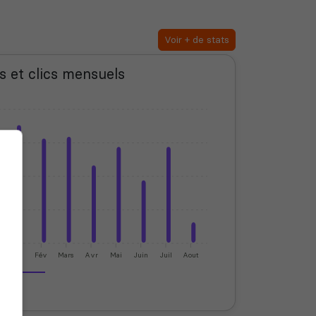
Voir + de stats
s et clics mensuels
Jan
Fév
Mars
Avr
Mai
Juin
Juil
Aout