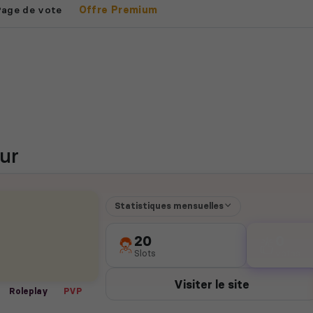
Page de vote
Offre Premium
ur
Statistiques mensuelles
20
0
Slots
votes
Visiter le site
Roleplay
PVP