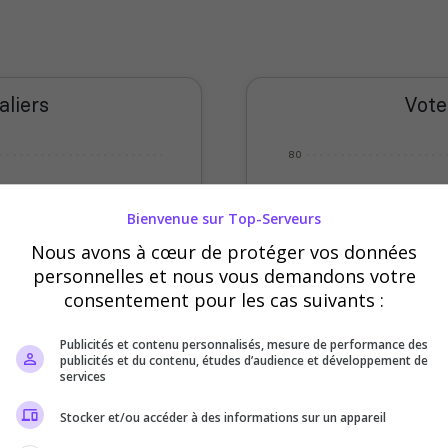
aliers
Vote
80
60
Bienvenue sur Top-Serveurs
Nous avons à cœur de protéger vos données
40
personnelles et nous vous demandons votre
consentement pour les cas suivants :
20
Publicités et contenu personnalisés, mesure de performance des
0
publicités et du contenu, études d’audience et développement de
eudi
Vendredi
Samedi
Sept
Oct
Nov
Déc
services
Votes
Clics
Stocker et/ou accéder à des informations sur un appareil