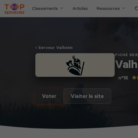
Classements
Articles
Ressources
Serveur Valheim
FICHE SE
Valh
n°16
Voter
Visiter le site