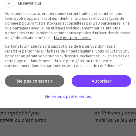
En savoir plus
Vos données à caractère personnel seront traitées, et les informations
liées à votre appareil (cookies, identifiants uniques et autres types de
données) pourront être stockées et consultées par 210 partenaires, ainsi
que partagées avec lui, ou utilisées spécifiquement par ce site. Nos
partenaires et nous-mêmes sommes susceptibles d'utiliser des données
de géolocalisation précises.
Liste des partenaires.
Certains fournisseurs sont susceptibles de traiter vos données à
Galdru
caractère personnel sur la base de l'intérêt légitime. Vous pouvez vous y
opposer en gérant vos options ci-dessous. Recherchez un lien en bas de
5
/5
cette page ou dans le menu du site pour gérer ou retirer votre
il y a 2 ans
consentement dans les paramètres des cookies et de confidentialité.
 du serveur
Qualité
Ne pas consentir
Autoriser
ibilité
Ambiance
Gérer vos préférences
taff compétent et
Valheim avec aucu
ent agréable! pas
de Valheim j'ador
triels ou c'est turbo
moisi ou le jeu es