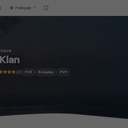
Français
RVEUR
Klan
(2)
PVE
Roleplay
PVP