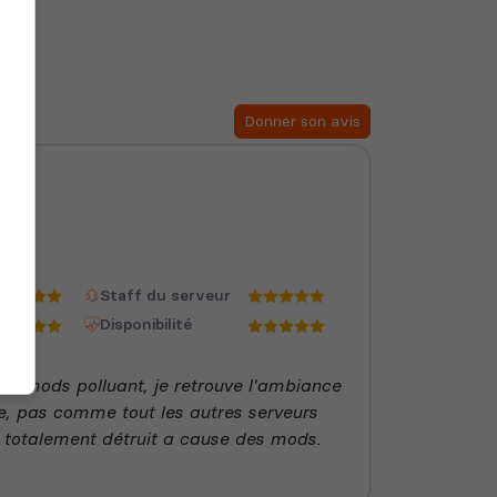
Donner son avis
Staff du serveur
Disponibilité
n mods polluant, je retrouve l'ambiance
e, pas comme tout les autres serveurs
t totalement détruit a cause des mods.