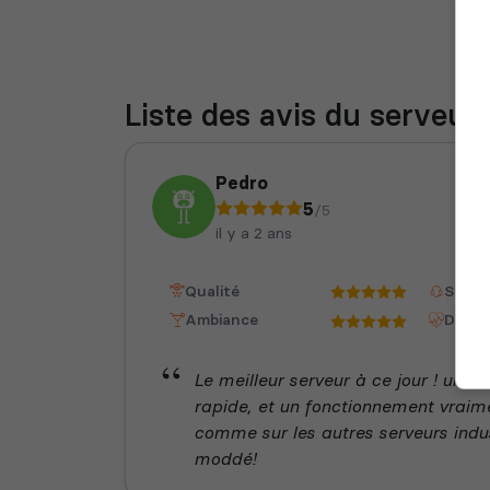
Liste des avis du serveur
Pedro
5
/5
il y a 2 ans
Qualité
Staff
Ambiance
Dispon
Le meilleur serveur à ce jour ! un s
rapide, et un fonctionnement vraim
comme sur les autres serveurs indus
moddé!