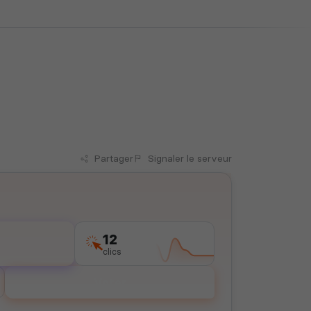
Partager
Signaler
le serveur
12
clics
Voter