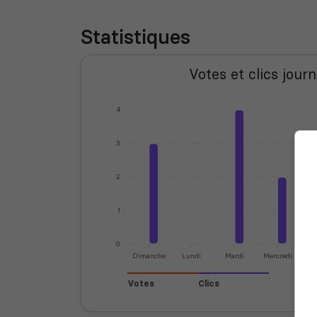
Statistiques
Votes et clics journ
4
3
2
1
0
Dimanche
Lundi
Mardi
Mercredi
J
Votes
Clics