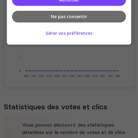
4
Ne pas consentir
3
Gérer vos préférences
2
1
0
16h
18h
20h
22h
00h
02h
04h
06h
08h
10h
12h
14h
16h
Statistiques des votes et clics
Vous pouvez découvrir des statistiques
détaillées sur le nombre de votes et de clics