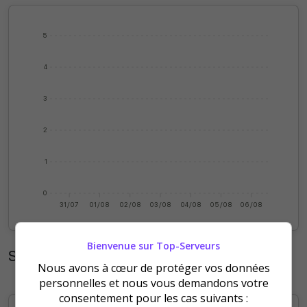
5
4
3
2
1
0
31/07
01/08
02/08
03/08
04/08
05/08
06/08
Bienvenue sur Top-Serveurs
Statistiques mensuelles
Nous avons à cœur de protéger vos données
personnelles et nous vous demandons votre
consentement pour les cas suivants :