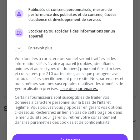
5
Publicités et contenu personnalisés, mesure de
performance des publicités et du contenu, études
d’audience et développement de services
4
Stocker et/ou accéder à des informations sur un
appareil
3
En savoir plus
2
Vos données à caractère personnel seront traitées, et les
informations liées à votre appareil (cookies, identifiants
1
uniques et autres types de données) pourront être stockées
et consultées par 210 partenaires, ainsi que partagées avec
lui, ou utilisées spécifiquement par ce site. Nos partenaires et
0
nous-mêmes sommes susceptibles d'utiliser des données de
Sep
Oct
Nov
Dec
Jan
Feb
Mar
Apr
May
Jun
Jul
Aug
géolocalisation précises.
Liste des partenaires.
Certains fournisseurs sont susceptibles de traiter vos
données à caractère personnel sur la base de l'intérêt
Statistiques horaires
légitime. Vous pouvez vous y opposer en gérant vos options
ci-dessous. Recherchez un lien en bas de cette page ou dans
le menu du site pour gérer ou retirer votre consentement
dans les paramètres des cookies et de confidentialité.
Autoriser
5