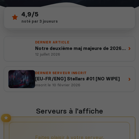
4,9/5
4
depuis 2012
noté par 3 joueurs
serveurs actifs
14 ans d'expertise
DERNIER ARTICLE
›
Notre deuxième maj majeure de 2026
est en ligne
12 juillet 2026
DERNIER SERVEUR INSCRIT
›
[EU-FR/ENG] Stellars #01 [NO WIPE]
inscrit le 10 février 2026
Serveurs à l'affiche
Faites plaisir à votre serveur,