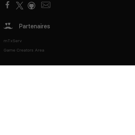
Partenaires
mTxServ
Game Creators Area
Classements
Deutsch
Español
English
Português
Contact
API
CGU
CGV
Vie privée
Cookies
®
Top Serveurs
- Marque déposée - SASU Born2Play