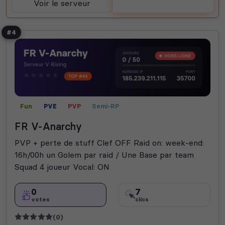
Voir le serveur
Voter
#4
Fun
PVE
PVP
Semi-RP
FR V-Anarchy
PVP + perte de stuff Clef OFF Raid on: week-end:
16h/00h un Golem par raid / Une Base par team
Squad 4 joueur Vocal: ON
0
7
votes
clics
(0)