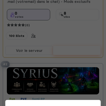
.mail (votremail) dans le chat) - Mods exclusifs
0
8
votes
clics
(0)
100 Slots
Voir le serveur
Voter
#2
Fun
PVE
Semi-RP