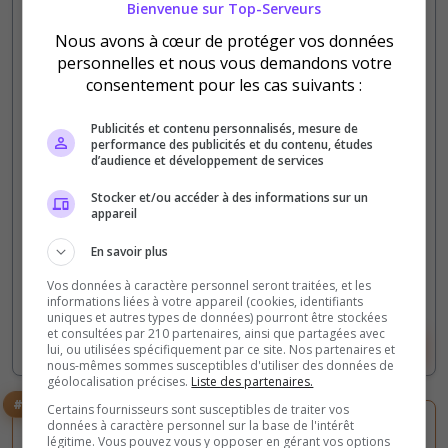
FR | Syrius | Débutants | Donjons &
Bienvenue sur Top-Serveurs
Events
Nous avons à cœur de protéger vos données
personnelles et nous vous demandons votre
FERMETURE LE 18 JUIN - Le serveur Syrius
consentement pour les cas suivants :
propose une expérience de jeu centrée sur les
interactions entre les joueurs, avec plusieurs mods
Publicités et contenu personnalisés, mesure de
apportant de la nouveauté.
performance des publicités et du contenu, études
d’audience et développement de services
0
19
Stocker et/ou accéder à des informations sur un
votes
clics
appareil
(1)
En savoir plus
128 Slots
Vos données à caractère personnel seront traitées, et les
informations liées à votre appareil (cookies, identifiants
uniques et autres types de données) pourront être stockées
et consultées par 210 partenaires, ainsi que partagées avec
Voir le serveur
Voter
lui, ou utilisées spécifiquement par ce site. Nos partenaires et
nous-mêmes sommes susceptibles d'utiliser des données de
géolocalisation précises.
Liste des partenaires.
#3
Certains fournisseurs sont susceptibles de traiter vos
données à caractère personnel sur la base de l'intérêt
légitime. Vous pouvez vous y opposer en gérant vos options