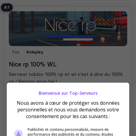
#7
Fun
Roleplay
Nice rp 100% WL
Serveur roblox 100% rp et wl c’est à dire du 100%
rp ! Rejoins nous bg !
Bienvenue sur Top-Serveurs
34
34
votes
clics
Nous avons à cœur de protéger vos données
personnelles et nous vous demandons votre
(3)
consentement pour les cas suivants :
Publicités et contenu personnalisés, mesure de
performance des publicités et du contenu, études