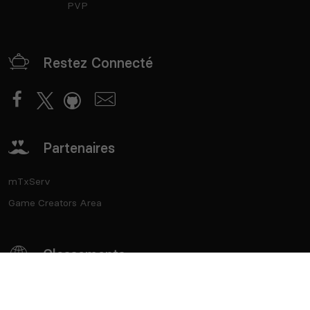
PVP
Restez Connecté
Partenaires
mTxServ
Game Creators Area
Classements
Deutsch
Español
English
Português