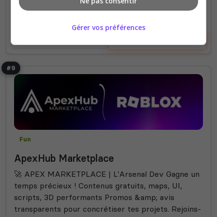
Ne pas consentir
Gérer vos préférences
Voir le serveur
Voter
#9
Fun
ApexHub Marketplace
​🚀 APEX MARKETPLACE | L'Arsenal Dev Gagne un
temps précieux ! Contenus gratuits, maps, UI,
scripts, 3D performants Promos &amp; avis
transparents pour concrétiser tes projets. Rejoins-