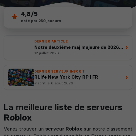
4,8/5
586
depuis 2012
noté par 250 joueurs
serveurs actifs
14 ans d'expertise
DERNIER ARTICLE
›
Notre deuxième maj majeure de 2026
est en ligne
12 juillet 2026
DERNIER SERVEUR INSCRIT
›
RLife New York City RP | FR
inscrit le 6 août 2026
La meilleure
liste de serveurs
Roblox
Venez trouver un
serveur Roblox
sur notre classement