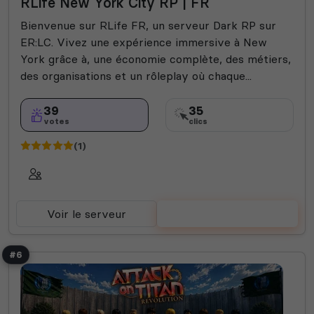
RLife New York City RP | FR
Bienvenue sur RLife FR, un serveur Dark RP sur
ER:LC. Vivez une expérience immersive à New
York grâce à, une économie complète, des métiers,
des organisations et un rôleplay où chaque...
39
35
votes
clics
(1)
Voir le serveur
Voter
#6