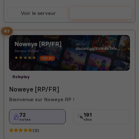
Voir le serveur
Voter
#3
Roleplay
Noweye [RP/FR]
Bienvenue sur Noweye RP !
72
191
votes
clics
(3)