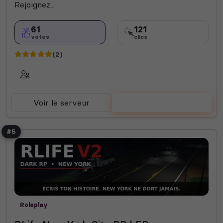
Rejoignez...
61
121
votes
clics
(2)
Voir le serveur
Voter
#5
Roleplay