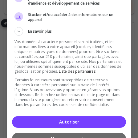
d’audience et développement de services
Voir le serveur
Voter
Stocker et/ou accéder à des informations sur un
appareil
#8
En savoir plus
Vos données à caractère personnel seront traitées, et les
informations liées à votre appareil (cookies, identifiants
uniques et autres types de données) pourront être stockées
et consultées par 210 partenaires, ainsi que partagées avec
lui, ou utilisées spécifiquement par ce site. Nos partenaires et
nous-mêmes sommes susceptibles d'utiliser des données de
géolocalisation précises.
Liste des partenaires.
Roleplay
Certains fournisseurs sont susceptibles de traiter vos
SECOURS D'URGENCES FR™ RP
données à caractère personnel sur la base de l'intérêt
légitime. Vous pouvez vous y opposer en gérant vos options
ci-dessous. Recherchez un lien en bas de cette page ou dans
Secours d'Urgences FR™ RP est un jeu rôleplay
le menu du site pour gérer ou retirer votre consentement
immersif basé sur la ville fictive de Triviac.
dans les paramètres des cookies et de confidentialité.
30
87
Autoriser
votes
clics
(0)