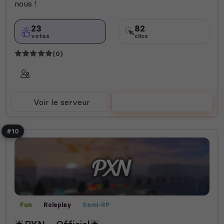
nous !
23
82
votes
clics
(0)
Voir le serveur
Voter
#10
Fun
Roleplay
Semi-RP