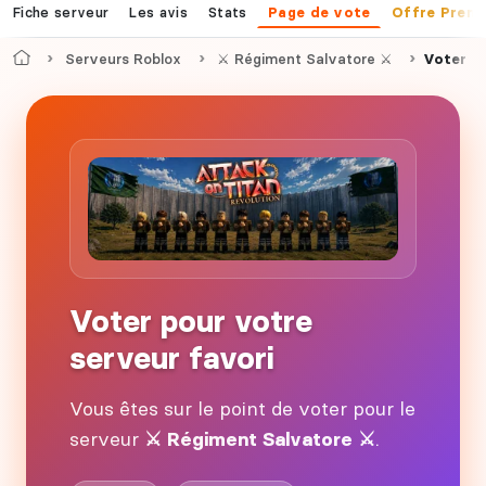
Fiche serveur
Les avis
Stats
Page de vote
Offre Prem
Accueil
Serveurs Roblox
⚔ Régiment Salvatore ⚔
Voter
Voter pour votre
serveur favori
Vous êtes sur le point de voter pour le
serveur
⚔ Régiment Salvatore ⚔
.