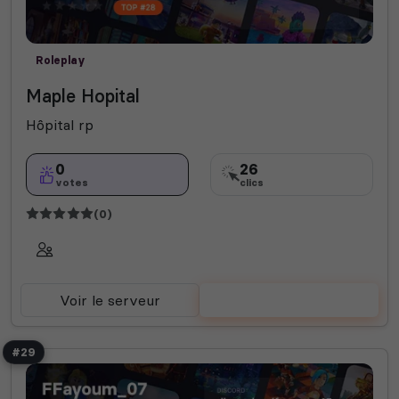
Roleplay
Maple Hopital
Hôpital rp
0
26
votes
clics
(0)
Voir le serveur
Voter
#29