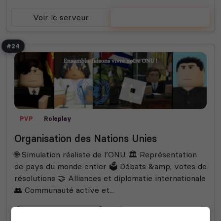
Voir le serveur
Voter
#24
PVP
Roleplay
Organisation des Nations Unies
🌐 Simulation réaliste de l’ONU 🏛️ Représentation
de pays du monde entier 🗳️ Débats &amp; votes de
résolutions 🤝 Alliances et diplomatie internationale
👥 Communauté active et...
1
20