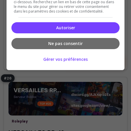
ci-dessous. Recherchez un lien en bas de cette page ou dans
conduite, d'arrêt et d'annonce sonore.
le menu du site pour gérer ou retirer votre consentement
dans les paramètres des cookies et de confidentialité.
1
32
votes
clics
Autoriser
(0)
Ne pas consentir
Gérer vos préférences
Voir le serveur
Voter
#26
Roleplay