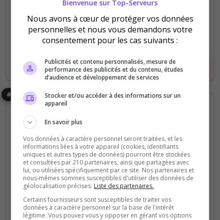
votes
clics
Bienvenue sur Top-Serveurs
Nous avons à cœur de protéger vos données
(1)
personnelles et nous vous demandons votre
consentement pour les cas suivants :
Publicités et contenu personnalisés, mesure de
Voir le serveur
Voter
performance des publicités et du contenu, études
d’audience et développement de services
#25
Stocker et/ou accéder à des informations sur un
appareil
En savoir plus
Vos données à caractère personnel seront traitées, et les
informations liées à votre appareil (cookies, identifiants
uniques et autres types de données) pourront être stockées
et consultées par 210 partenaires, ainsi que partagées avec
Roleplay
lui, ou utilisées spécifiquement par ce site. Nos partenaires et
nous-mêmes sommes susceptibles d'utiliser des données de
French Tram
géolocalisation précises.
Liste des partenaires.
Certains fournisseurs sont susceptibles de traiter vos
French Tram est un jeu de simulation de tramway
données à caractère personnel sur la base de l'intérêt
français regroupant des système exclusif de
légitime. Vous pouvez vous y opposer en gérant vos options