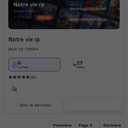
Notre vie rp
jeux rp roblox
0
27
votes
clics
(0)
Voir le serveur
Voter
Première
Dernière