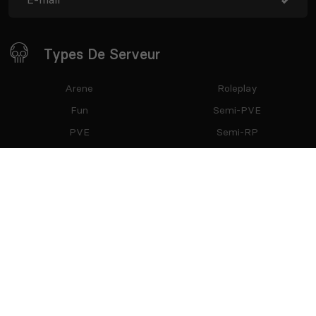
Types De Serveur
Arene
Roleplay
Fun
Semi-PVE
PVE
Semi-RP
PVP
Restez Connecté
Partenaires