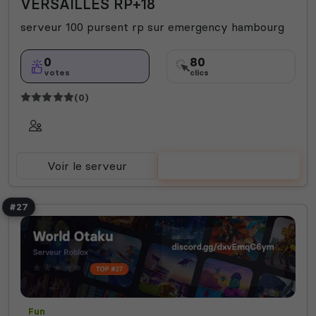
VERSAILLES RP+18
serveur 100 pursent rp sur emergency hambourg
0
80
votes
clics
(0)
Voir le serveur
Voter
#27
Fun