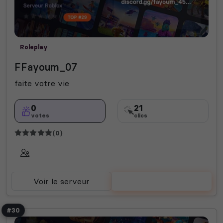
Roleplay
FFayoum_07
faite votre vie
0
21
votes
clics
(0)
Voir le serveur
Voter
#30