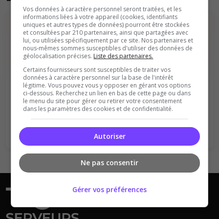
Vos données à caractère personnel seront traitées, et les
informations liées à votre appareil (cookies, identifiants
uniques et autres types de données) pourront être stockées
et consultées par 210 partenaires, ainsi que partagées avec
lui, ou utilisées spécifiquement par ce site. Nos partenaires et
nous-mêmes sommes susceptibles d'utiliser des données de
géolocalisation précises.
Liste des partenaires.
Certains fournisseurs sont susceptibles de traiter vos
Vous devez être connecté pour ajouter
données à caractère personnel sur la base de l'intérêt
légitime. Vous pouvez vous y opposer en gérant vos options
un avis sur ce serveur !
ci-dessous. Recherchez un lien en bas de cette page ou dans
le menu du site pour gérer ou retirer votre consentement
dans les paramètres des cookies et de confidentialité.
Se connecter
S'inscrire
Autoriser
Ne pas consentir
Gérer vos préférences