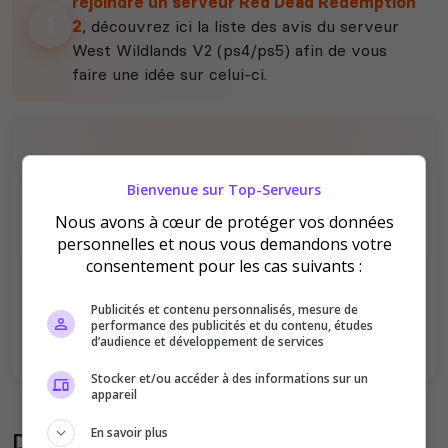
rejoindre un serveur Red Dead Redemption
2
, découvrez ici la liste des avis du serveur
West Wildlands V2 (ps4/ps5) afin de vous
faire une idée sur celui-ci.
Bienvenue sur Top-Serveurs
Nous avons à cœur de protéger vos données
personnelles et nous vous demandons votre
Il n'y a pas encore d'avis sur ce serveur.
consentement pour les cas suivants :
Qualité
Staff du serveur
Publicités et contenu personnalisés, mesure de
Ambiance
Disponibilité
performance des publicités et du contenu, études
d’audience et développement de services
Stocker et/ou accéder à des informations sur un
appareil
En savoir plus
Donner son avis sur le serveur