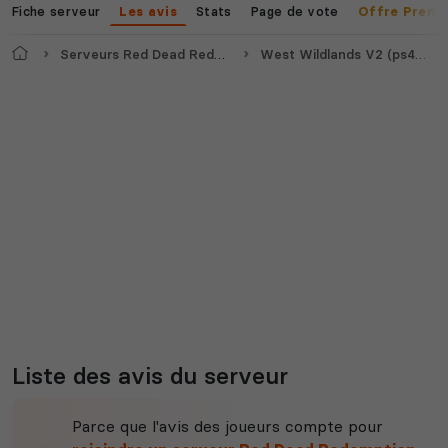
Fiche serveur
Stats
Page de vote
Les avis
Offre Premi
Accueil
Serveurs Red Dead Redemption 2
West Wildlands V2 (ps4/ps5)
Voir tous les
jeux disponibles
Liste des avis du serveur
Parce que l'avis des joueurs compte pour