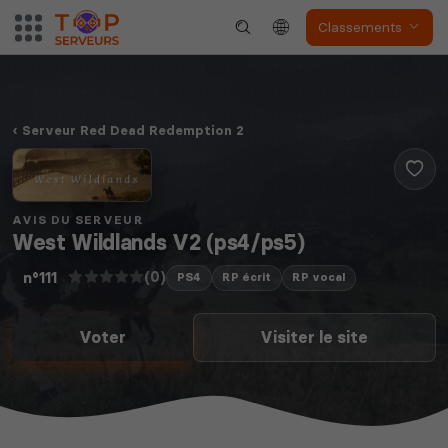
Classements
Dune Awakening
Empyrion
Serveur Red Dead Redemption 2
AVIS DU SERVEUR
West Wildlands V2 (ps4/ps5)
Neverwinter
Squad
Nights
(0)
n°111
PS4
RP écrit
RP vocal
Voter
Visiter le site
Myth of Empires
Enshrouded