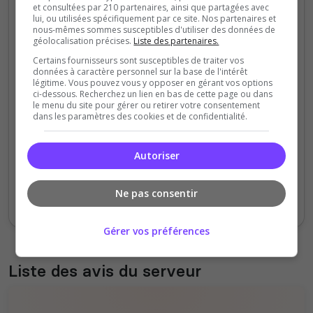
et consultées par 210 partenaires, ainsi que partagées avec
lui, ou utilisées spécifiquement par ce site. Nos partenaires et
200
nous-mêmes sommes susceptibles d'utiliser des données de
géolocalisation précises.
Liste des partenaires.
Certains fournisseurs sont susceptibles de traiter vos
150
données à caractère personnel sur la base de l'intérêt
légitime. Vous pouvez vous y opposer en gérant vos options
ci-dessous. Recherchez un lien en bas de cette page ou dans
100
le menu du site pour gérer ou retirer votre consentement
dans les paramètres des cookies et de confidentialité.
50
Autoriser
0
Sept
Oct
Nov
Déc
Jan
Fév
Mars
Avr
Mai
Juil
Ne pas consentir
Votes
Clics
Gérer vos préférences
Liste des avis du serveur