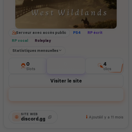
Serveur avec accès public
PS4
RP écrit
RP vocal
Roleplay
Statistiques mensuelles
0
0
4
Slots
votes
clics
Visiter le site
Voter
SITE WEB
Ajouté
il y a 11 mois
discord.gg