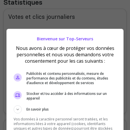
Statistiques
Votes et clics journaliers
4
Bienvenue sur Top-Serveurs
3
Nous avons à cœur de protéger vos données
personnelles et nous vous demandons votre
2
consentement pour les cas suivants :
1
Publicités et contenu personnalisés, mesure de
performance des publicités et du contenu, études
d’audience et développement de services
0
Samedi
Lundi
Mardi
Mercredi
Jeudi
Vendredi
Stocker et/ou accéder à des informations sur un
appareil
Votes
Clics
En savoir plus
Vos données à caractère personnel seront traitées, et les
informations liées à votre appareil (cookies, identifiants
Votes et clics mensuels
uniques et autres types de données) pourront être stockées