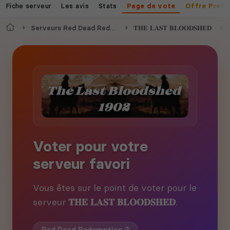
Fiche serveur
Les avis
Stats
Page de vote
Offre Prem
Accueil
Serveurs Red Dead Redemption 2
𝐓𝐇𝐄 𝐋𝐀𝐒𝐓 𝐁𝐋𝐎𝐎𝐃𝐒𝐇𝐄𝐃
Voter pour votre
serveur favori
Vous êtes sur le point de voter pour le
serveur
𝐓𝐇𝐄 𝐋𝐀𝐒𝐓 𝐁𝐋𝐎𝐎𝐃𝐒𝐇𝐄𝐃
.