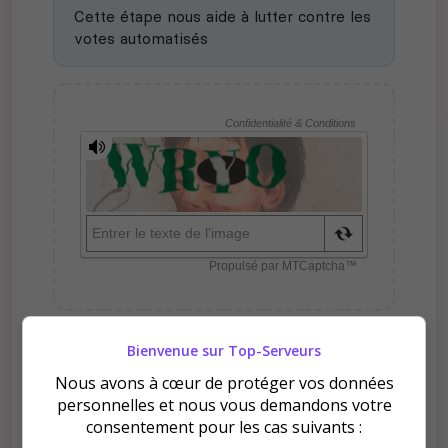
Cette étape nous aide à lutter contre les
votes automatisés
Bienvenue sur Top-Serveurs
Pourquoi voter pour 𝐓𝐇𝐄
Nous avons à cœur de protéger vos données
𝐋𝐀𝐒𝐓 𝐁𝐋𝐎𝐎𝐃𝐒𝐇𝐄𝐃 ?
personnelles et nous vous demandons votre
consentement pour les cas suivants :