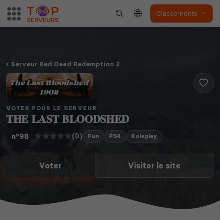
Classements
Serveur Red Dead Redemption 2
VOTER POUR LE SERVEUR
𝐓𝐇𝐄 𝐋𝐀𝐒𝐓 𝐁𝐋𝐎𝐎𝐃𝐒𝐇𝐄𝐃
(0)
n°98
Fun
PS4
Roleplay
Voter
Visiter le site