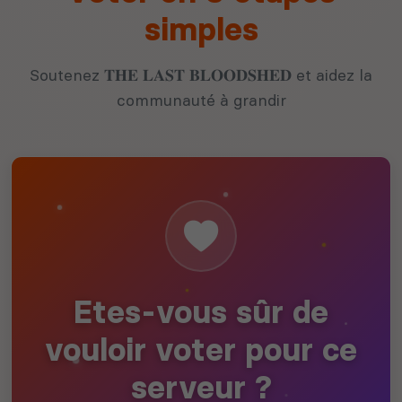
simples
Soutenez 𝐓𝐇𝐄 𝐋𝐀𝐒𝐓 𝐁𝐋𝐎𝐎𝐃𝐒𝐇𝐄𝐃 et aidez la
communauté à grandir
Etes-vous sûr de
vouloir voter pour ce
serveur ?