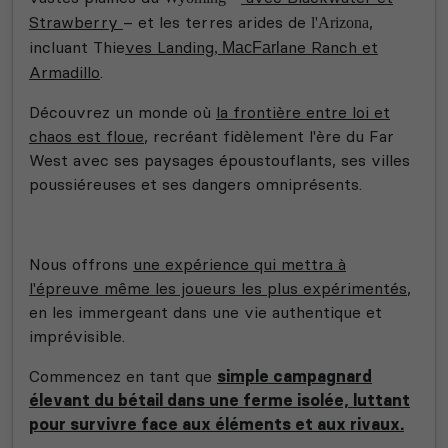
Strawberry
– et les terres arides de
,
l'Arizona
incluant Thie
ves Landing
ane Ranch et
,
MacFarl
Armadillo
.
Découvrez un monde où
la frontière entre loi et
chaos est floue
, recréant fidèlement l'ère du Far
West avec ses paysages époustouflants, ses villes
poussiéreuses et ses dangers omniprésents.
Nous offrons
une expérience qui mettra à
l'épreuve même les joueurs les plus expérimentés
,
en les immergeant dans une vie authentique et
imprévisible.
Commencez en tant que
simple campagnard
élevant du bétail dans une ferme isolée, luttant
pour survivre face aux éléments et aux rivaux.