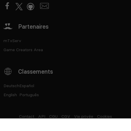
Partenaires
mTxServ
Game Creators Area
Classements
Deutsch
Español
English
Português
Contact
API
CGU
CGV
Vie privée
Cookies
®
Top Serveurs
- Marque déposée - SASU Born2Play