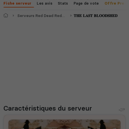
Les avis
Stats
Page de vote
Fiche serveur
Offre Prem
Accueil
Serveurs Red Dead Redemption 2
𝐓𝐇𝐄 𝐋𝐀𝐒𝐓 𝐁𝐋𝐎𝐎𝐃𝐒𝐇𝐄𝐃
Caractéristiques
du serveur