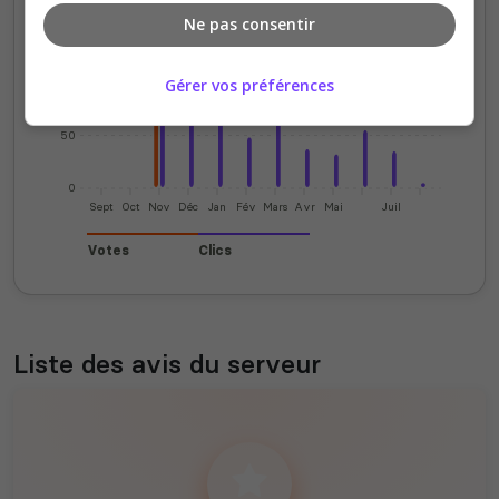
Ne pas consentir
150
100
Gérer vos préférences
50
0
Sept
Oct
Nov
Déc
Jan
Fév
Mars
Avr
Mai
Juil
Votes
Clics
Liste des avis du serveur