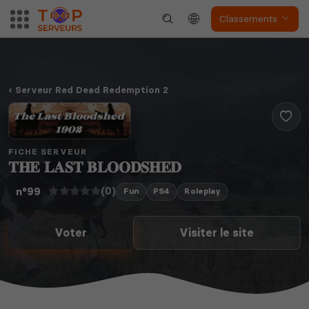
Classements
Serveur Red Dead Redemption 2
FICHE SERVEUR
𝐓𝐇𝐄 𝐋𝐀𝐒𝐓 𝐁𝐋𝐎𝐎𝐃𝐒𝐇𝐄𝐃
(0)
n°99
Fun
PS4
Roleplay
Voter
Visiter le site