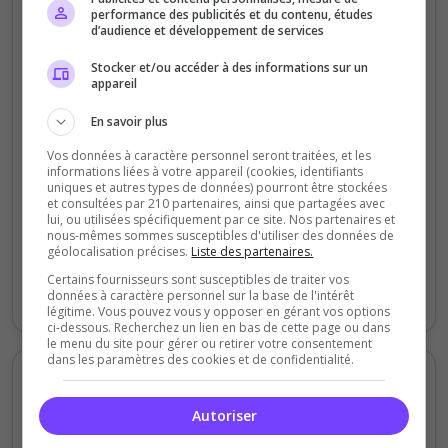
performance des publicités et du contenu, études
d’audience et développement de services
1
Stocker et/ou accéder à des informations sur un
appareil
0.75
En savoir plus
0.5
Vos données à caractère personnel seront traitées, et les
informations liées à votre appareil (cookies, identifiants
uniques et autres types de données) pourront être stockées
0.25
et consultées par 210 partenaires, ainsi que partagées avec
lui, ou utilisées spécifiquement par ce site. Nos partenaires et
nous-mêmes sommes susceptibles d'utiliser des données de
0
géolocalisation précises.
Liste des partenaires.
Mardi
Jeudi
Samedi
Lundi
Certains fournisseurs sont susceptibles de traiter vos
Votes
Clics
données à caractère personnel sur la base de l'intérêt
légitime. Vous pouvez vous y opposer en gérant vos options
ci-dessous. Recherchez un lien en bas de cette page ou dans
le menu du site pour gérer ou retirer votre consentement
dans les paramètres des cookies et de confidentialité.
Votes et clics mensuels
Autoriser
200