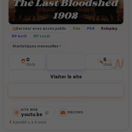
Serveur avec accès public
Fun
PS4
Roleplay
RP écrit
RP vocal
Statistiques mensuelles
0
0
5
Slots
votes
clics
Visiter le site
Voter
SITE WEB
DISCORD
youtu.be
Ajouté
il y a 9 mois