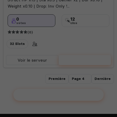
Weight x0.10 | Drop: Inv Only !...
0
12
votes
clics
(0)
32 Slots
Voir le serveur
Voter
Première
Dernière
Ajouter votre serveur sur le Top !