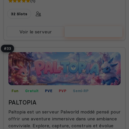
(1)
32 Slots
Voir le serveur
Voter
#33
Fun
Gratuit
PVE
PVP
Semi-RP
PALTOPIA
Paltopia est un serveur Palworld moddé pensé pour
offrir une aventure immersive dans une ambiance
conviviale. Explore, capture, construis et évolue