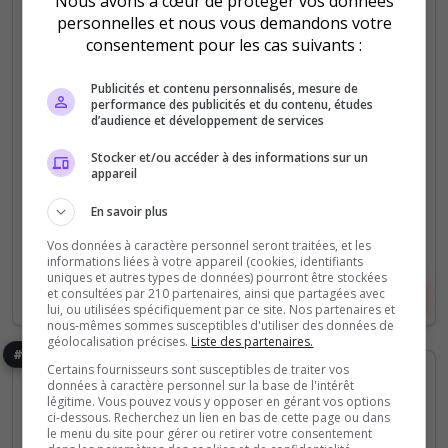
Nous avons à cœur de protéger vos données
Fun
Gratuit
PVE
PVP
Roleplay
Semi-PVE
personnelles et nous vous demandons votre
Semi-RP
consentement pour les cas suivants :
Test
Publicités et contenu personnalisés, mesure de
Test
performance des publicités et du contenu, études
d’audience et développement de services
0
12
votes
clics
Stocker et/ou accéder à des informations sur un
appareil
(0)
En savoir plus
1 Slots
Vos données à caractère personnel seront traitées, et les
informations liées à votre appareil (cookies, identifiants
uniques et autres types de données) pourront être stockées
et consultées par 210 partenaires, ainsi que partagées avec
Voir le serveur
Voter
lui, ou utilisées spécifiquement par ce site. Nos partenaires et
nous-mêmes sommes susceptibles d'utiliser des données de
géolocalisation précises.
Liste des partenaires.
#36
Certains fournisseurs sont susceptibles de traiter vos
données à caractère personnel sur la base de l'intérêt
légitime. Vous pouvez vous y opposer en gérant vos options
ci-dessous. Recherchez un lien en bas de cette page ou dans
le menu du site pour gérer ou retirer votre consentement