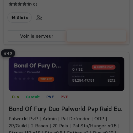
(0)
16 Slots
Voir le serveur
Voter
#40
Fun
Gratuit
PVE
PVP
Bond Of Fury Duo Palworld Pvp Raid Eu.
Palworld PvP | Admin | Pal Defender | ORP |
2P/Guild | 2 Bases | 20 Pals | Pal Sta/Hunger x0.5 |
Struct HP x15 | Sta x0.5 | Gather x2 | Dur x0.10 |