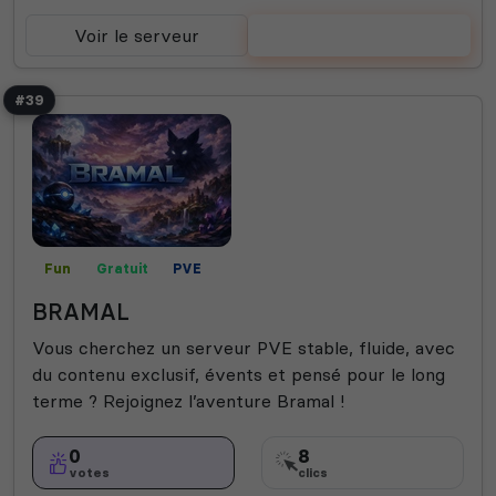
Voir le serveur
Voter
#39
Fun
Gratuit
PVE
BRAMAL
Vous cherchez un serveur PVE stable, fluide, avec
du contenu exclusif, évents et pensé pour le long
terme ? Rejoignez l’aventure Bramal !
0
8
votes
clics