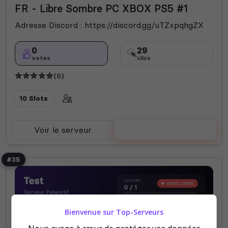
FR - Libre Sombre PC XBOX PS5 #1
Adresse Discord : https://discord.gg/uTZxpqhgZX
0
29
votes
clics
(0)
10 Slots
Voir le serveur
Voter
#35
Bienvenue sur Top-Serveurs