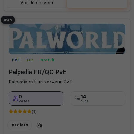
Voir le serveur
Voter
#38
PVE
Fun
Gratuit
Palpedia FR/QC PvE
Palpedia est un serveur PvE
0
14
votes
clics
(1)
10 Slots