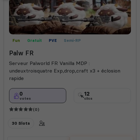
Fun
Gratuit
PVE
Semi-RP
Palw FR
Serveur Palworld FR Vanilla MDP :
undeuxtroisquatre Exp,drop,craft x3 + éclosion
rapide
0
12
votes
clics
(0)
30 Slots