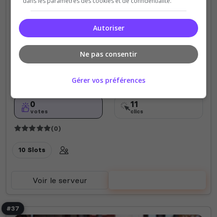
dans les paramètres des cookies et de confidentialité.
Autoriser
Fun
Gratuit
PVE
Le CheckPoint
Ne pas consentir
Serveur communautaire Le CheckPoint hésiter pas
à rejoindre notre discord pour ne rien manqué .
Gérer vos préférences
0
11
votes
clics
(0)
10 Slots
Voir le serveur
Voter
#37