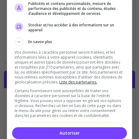
Publicités et contenu personnalisés, mesure de
Informations supplémentaires
performance des publicités et du contenu, études
d’audience et développement de services
Stocker et/ou accéder à des informations sur un
Chaîne Twitch
appareil
https://www.twitch.tv/
En savoir plus
Optionnel : ajoutez votre chaîne Twitch pour promouvoir
Vos données à caractère personnel seront traitées, et les
vos streams
informations liées à votre appareil (cookies, identifiants
uniques et autres types de données) pourront être stockées
et consultées par 210 partenaires, ainsi que partagées avec
lui, ou utilisées spécifiquement par ce site. Nos partenaires et
nous-mêmes sommes susceptibles d'utiliser des données de
Compte
géolocalisation précises.
Liste des partenaires.
Certains fournisseurs sont susceptibles de traiter vos
données à caractère personnel sur la base de l'intérêt
Avez-vous déjà un compte ?
légitime. Vous pouvez vous y opposer en gérant vos options
ci-dessous. Recherchez un lien en bas de cette page ou dans
Je me connecte avec
Je crée mon
le menu du site pour gérer ou retirer votre consentement
dans les paramètres des cookies et de confidentialité.
mon compte
Top-
compte (en 10
Serveurs
secondes)
Autoriser