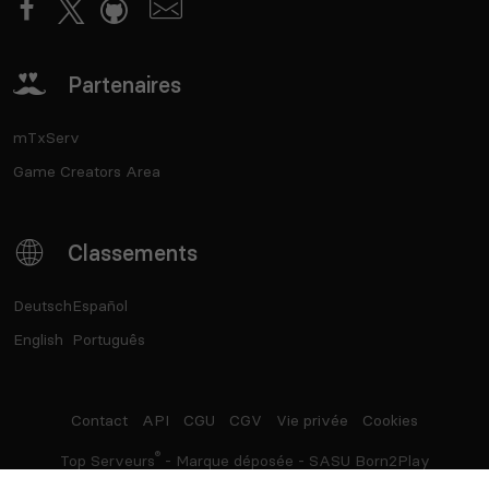
Partenaires
mTxServ
Game Creators Area
Classements
Deutsch
Español
English
Português
Contact
API
CGU
CGV
Vie privée
Cookies
®
Top Serveurs
- Marque déposée - SASU Born2Play