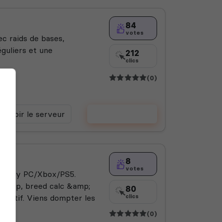
84
votes
c raids de bases,
guliers et une
212
clics
(0)
Voir le serveur
Voter
8
votes
oss-play PC/Xbox/PS5.
n. Map, breed calc &amp;
80
 actif. Viens dompter les
clics
(0)