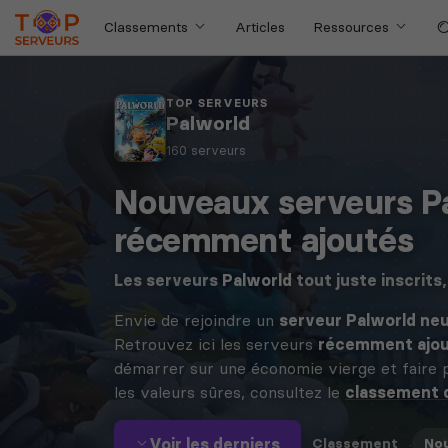
Classements
Articles
Ressources
TOP SERVEURS
Palworld
160 serveurs
Nouveaux serveurs P
récemment ajoutés
Les serveurs
Palworld
tout juste inscrits,
Envie de rejoindre un
serveur Palworld ne
Retrouvez ici les serveurs
récemment ajo
démarrer sur une économie vierge et faire p
les valeurs sûres, consultez le
classement d
Voir les derniers
·
Classement
No