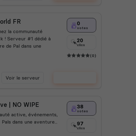
orld FR
0
votes
gnez la communauté
k ! Serveur #1 dédié à
20
ure de Pal dans une
clics
(0)
Voir le serveur
Voter
ive | NO WIPE
38
votes
auté active, événements,
 Pals dans une aventure...
97
clics