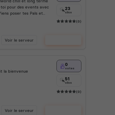
world chill et long terme
e-toi pour des events avec
23
ns poser tes Pals et...
clics
(0)
Voir le serveur
Voter
0
votes
it la bienvenue
51
clics
(0)
Voir le serveur
Voter