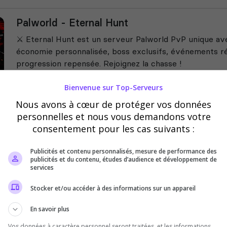
Palworld - Eternal Hunt
⚔️ Eternal Hunt est un serveur Palworld PvP unique ave
économie personnalisée, boss exclusifs, événements ré
progression repensée. Rejoignez la chasse !
Bienvenue sur Top-Serveurs
Nous avons à cœur de protéger vos données
personnelles et nous vous demandons votre
consentement pour les cas suivants :
Publicités et contenu personnalisés, mesure de performance des
Les KSOS
publicités et du contenu, études d’audience et développement de
services
Les Ksos: Palworld Vanilla Pur. Full Cr
Stocker et/ou accéder à des informations sur un appareil
Ambiance strictly +18, conviviale et fu
classement en dév. Discord multi-gaming
En savoir plus
Pals avec...
Vos données à caractère personnel seront traitées, et les informations