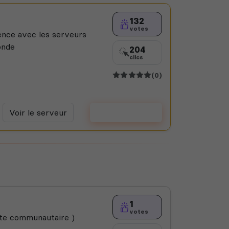
132
votes
ence avec les serveurs
onde
204
clics
(0)
Voir le serveur
Voter
1
votes
ste communautaire )