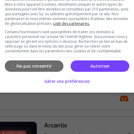
liées à votre appareil (cookies, identifiants uniques et autres types de
données) pourront être stockées et consultées par 210 partenaires, ainsi
que partagées avec lui, ou utilisées spécifiquement par ce site. Nos
partenaires et nous-mêmes sommes susceptibles d'utiliser des données
de géolocalisation précises.
Liste des partenaires.
Certains fournisseurs sont susceptibles de traiter vos données à
caractère personnel sur la base de l'intérêt légitime. Vous pouvez vous y
opposer en gérant vos options ci-dessous. Recherchez un lien en bas de
JeWorld Pve Communautaire fr. x
cette page ou dans le menu du site pour gérer ou retirer votre
récolte x3
consentement dans les paramètres des cookies et de confidentialité.
🌍 JeWorld est un serveur Palworld PvE
Ne pas consentir
Autoriser
détente, l’exploration et l’entraide. XP 
x3, poids illimité, incubation instantané
Gérer vos préférences
Arcantis