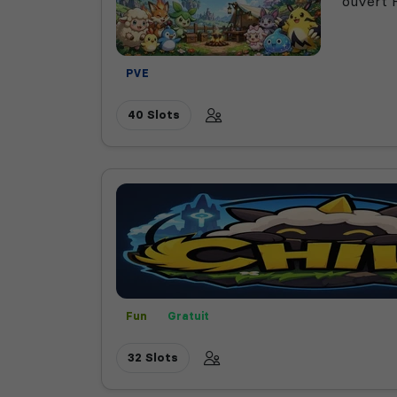
ouvert 
PVE
40 Slots
Fun
Gratuit
32 Slots