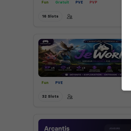
Fun
Gratuit
PVE
PVP
16 Slots
Fun
PVE
32 Slots