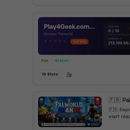
Fun
Gratuit
10 Slots
🇫🇷 Pa
🇫🇷 Rejo
staff réa