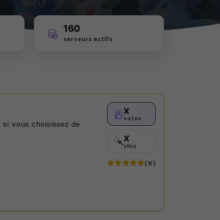
160
serveurs actifs
X
votes
 si vous choisissez de
X
clics
(X)