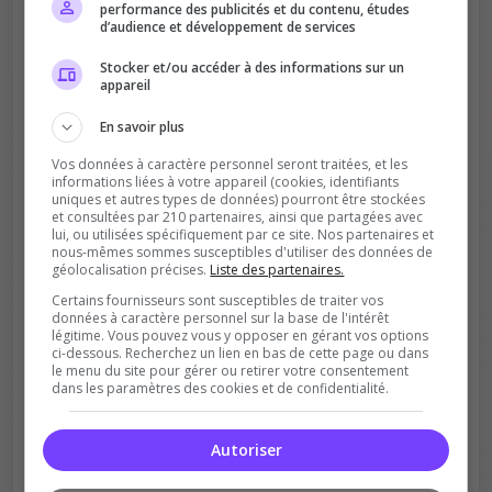
performance des publicités et du contenu, études
d’audience et développement de services
Stocker et/ou accéder à des informations sur un
Améliore le classement
appareil
Votre vote aide le serveur à monter dans le
En savoir plus
classement
Vos données à caractère personnel seront traitées, et les
informations liées à votre appareil (cookies, identifiants
uniques et autres types de données) pourront être stockées
et consultées par 210 partenaires, ainsi que partagées avec
lui, ou utilisées spécifiquement par ce site. Nos partenaires et
nous-mêmes sommes susceptibles d'utiliser des données de
géolocalisation précises.
Liste des partenaires.
Certains fournisseurs sont susceptibles de traiter vos
données à caractère personnel sur la base de l'intérêt
Soutient la communauté
légitime. Vous pouvez vous y opposer en gérant vos options
ci-dessous. Recherchez un lien en bas de cette page ou dans
Plus de visibilité = plus de joueurs
le menu du site pour gérer ou retirer votre consentement
dans les paramètres des cookies et de confidentialité.
Autoriser