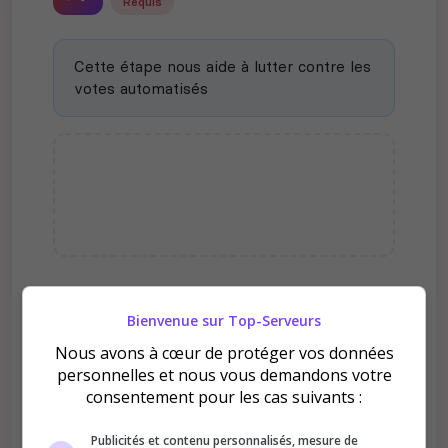
Requis
Cette étape nous aide à lutter contre les
votes automatisés
Pourquoi voter pour ✨La
Bienvenue sur Top-Serveurs
Souye | PVE | Economie |
Nous avons à cœur de protéger vos données
Anticheat | Vanilla | Loterie✨
personnelles et nous vous demandons votre
?
consentement pour les cas suivants :
Publicités et contenu personnalisés, mesure de