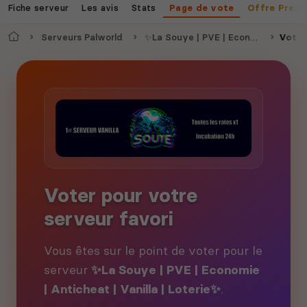
Fiche serveur
Les avis
Stats
Page de vote
Offre Prem
Accueil
Serveurs Palworld
✨La Souye | PVE | Economie | Anticheat | Vanilla | Loterie✨
Voter
Voter pour votre
serveur favori
Vous êtes sur le point de voter pour le
serveur
✨La Souye | PVE | Economie
| Anticheat | Vanilla | Loterie✨
.